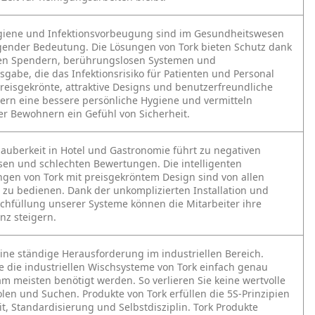
giene und Infektionsvorbeugung sind im Gesundheitswesen
ender Bedeutung. Die Lösungen von Tork bieten Schutz dank
en Spendern, berührungslosen Systemen und
sgabe, die das Infektionsrisiko für Patienten und Personal
Preisgekrönte, attraktive Designs und benutzerfreundliche
ern eine bessere persönliche Hygiene und vermitteln
er Bewohnern ein Gefühl von Sicherheit.
uberkeit in Hotel und Gastronomie führt zu negativen
sen und schlechten Bewertungen. Die intelligenten
gen von Tork mit preisgekröntem Design sind von allen
t zu bedienen. Dank der unkomplizierten Installation und
chfüllung unserer Systeme können die Mitarbeiter ihre
enz steigern.
 eine ständige Herausforderung im industriellen Bereich.
e die industriellen Wischsysteme von Tork einfach genau
am meisten benötigt werden. So verlieren Sie keine wertvolle
olen und Suchen. Produkte von Tork erfüllen die 5S-Prinzipien
it, Standardisierung und Selbstdisziplin. Tork Produkte