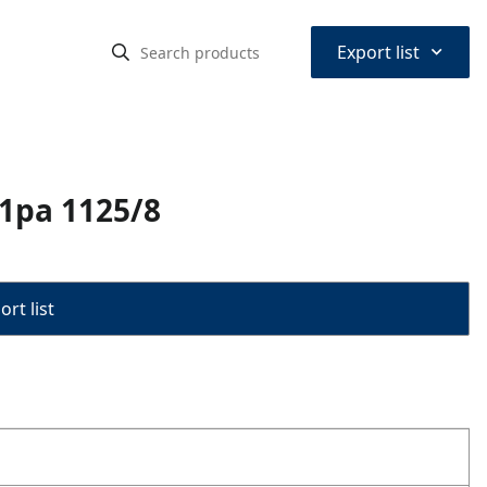
⌃
Export list
1pa 1125/8
rt list