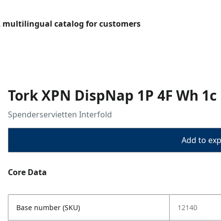
L multilingual catalog for customers
Tork XPN DispNap 1P 4F Wh 1c 
Spenderservietten Interfold
Add to expo
Core Data
Base number (SKU)
12140