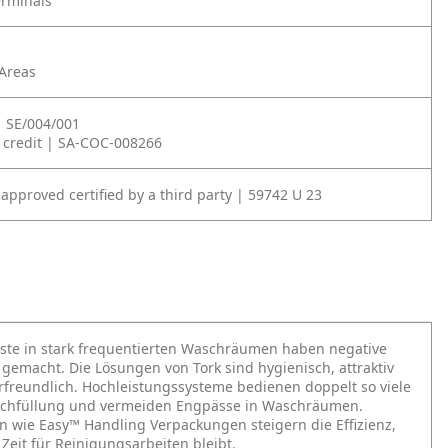
erminals
 Areas
| SE/004/001
 credit | SA-COC-008266
approved certified by a third party | 59742 U 23
äste in stark frequentierten Waschräumen haben negative
gemacht. Die Lösungen von Tork sind hygienisch, attraktiv
freundlich. Hochleistungssysteme bedienen doppelt so viele
achfüllung und vermeiden Engpässe in Waschräumen.
n wie Easy™ Handling Verpackungen steigern die Effizienz,
Zeit für Reinigungsarbeiten bleibt.