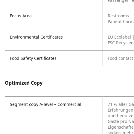
Passenger T
Focus Area
Restrooms
Patient Care
Environmental Certificates
EU Ecolabel 
FSC Recycled
Food Safety Certificates
Food contact 
Optimized Copy
Segment copy A-level – Commercial
71 % aller G
Erfahrungen 
und benutzer
Gäste pro N
Eigenschafte
sodass mehr 