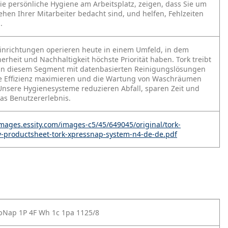
ie persönliche Hygiene am Arbeitsplatz, zeigen, dass Sie um
hen Ihrer Mitarbeiter bedacht sind, und helfen, Fehlzeiten
.
Einrichtungen operieren heute in einem Umfeld, in dem
erheit und Nachhaltigkeit höchste Priorität haben. Tork treibt
in diesem Segment mit datenbasierten Reinigungslösungen
ie Effizienz maximieren und die Wartung von Waschräumen
Unsere Hygienesysteme reduzieren Abfall, sparen Zeit und
as Benutzererlebnis.
-images.essity.com/images-c5/45/649045/original/tork-
ty-productsheet-tork-xpressnap-system-n4-de-de.pdf
pNap 1P 4F Wh 1c 1pa 1125/8