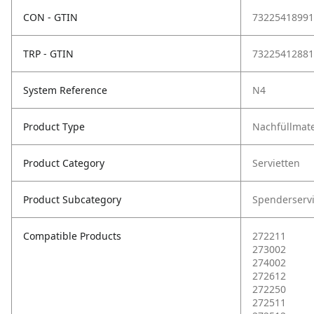
CON - GTIN
73225418991
TRP - GTIN
73225412881
System Reference
N4
Product Type
Nachfüllmate
Product Category
Servietten
Product Subcategory
Spenderservi
Compatible Products
272211
273002
274002
272612
272250
272511