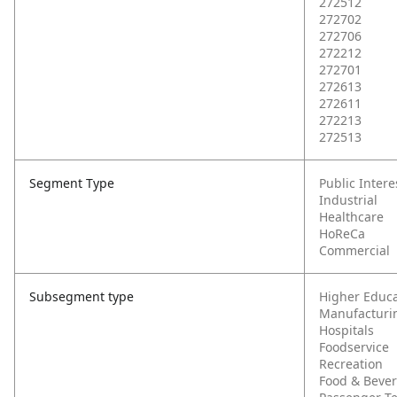
272512
272702
272706
272212
272701
272613
272611
272213
272513
Segment Type
Public Intere
Industrial
Healthcare
HoReCa
Commercial
Subsegment type
Higher Educa
Manufacturi
Hospitals
Foodservice
Recreation
Food & Beve