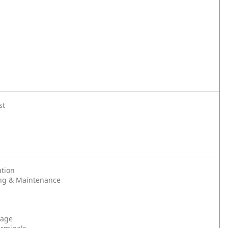
st
tion
ng & Maintenance
rage