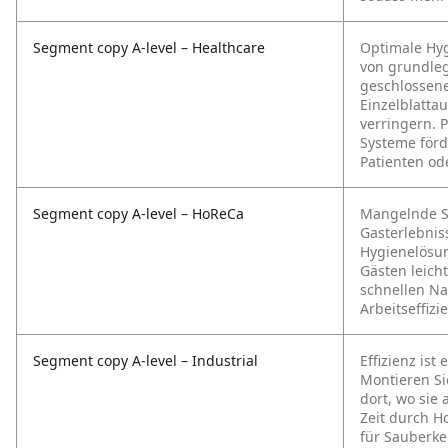
Segment copy A-level – Healthcare
Optimale Hy
von grundleg
geschlossen
Einzelblattau
verringern. 
Systeme förd
Patienten od
Segment copy A-level – HoReCa
Mangelnde Sa
Gasterlebnis
Hygienelösun
Gästen leich
schnellen Na
Arbeitseffizi
Segment copy A-level – Industrial
Effizienz ist
Montieren Si
dort, wo sie 
Zeit durch H
für Sauberke