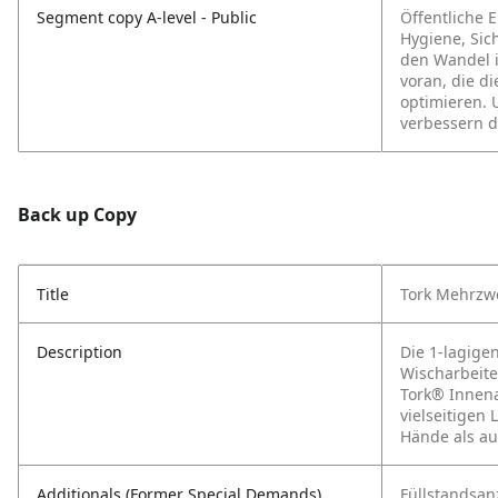
Segment copy A-level - Public
Öffentliche 
Hygiene, Sich
den Wandel 
voran, die d
optimieren. 
verbessern d
Back up Copy
Title
Tork Mehrzw
Description
Die 1-lagige
Wischarbeite
Tork® Innen
vielseitigen
Hände als a
Additionals (Former Special Demands)
Füllstandsan