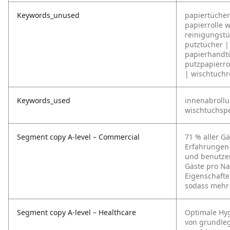
Keywords_unused
papiertücher
papierrolle w
reinigungstü
putztücher | 
papierhandtü
putzpapierro
| wischtuchr
Keywords_used
innenabrollu
wischtuchspe
Segment copy A-level – Commercial
71 % aller G
Erfahrungen 
und benutzer
Gäste pro N
Eigenschafte
sodass mehr 
Segment copy A-level – Healthcare
Optimale Hy
von grundleg