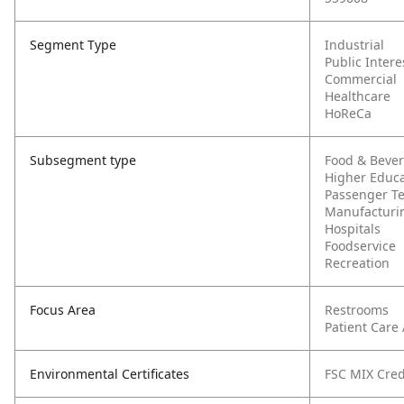
Segment Type
Industrial
Public Intere
Commercial
Healthcare
HoReCa
Subsegment type
Food & Beve
Higher Educa
Passenger T
Manufacturi
Hospitals
Foodservice
Recreation
Focus Area
Restrooms
Patient Care
Environmental Certificates
FSC MIX Cred