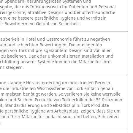
en Spendern, berührungslosen Systemen und
sgabe, die das Infektionsrisiko für Patienten und Personal
Preisgekrönte, attraktive Designs und benutzerfreundliche
ern eine bessere persönliche Hygiene und vermitteln
er Bewohnern ein Gefühl von Sicherheit.
uberkeit in Hotel und Gastronomie führt zu negativen
sen und schlechten Bewertungen. Die intelligenten
gen von Tork mit preisgekröntem Design sind von allen
t zu bedienen. Dank der unkomplizierten Installation und
chfüllung unserer Systeme können die Mitarbeiter ihre
enz steigern.
 eine ständige Herausforderung im industriellen Bereich.
e die industriellen Wischsysteme von Tork einfach genau
am meisten benötigt werden. So verlieren Sie keine wertvolle
olen und Suchen. Produkte von Tork erfüllen die 5S-Prinzipien
it, Standardisierung und Selbstdisziplin. Tork Produkte
ie persönliche Hygiene am Arbeitsplatz, zeigen, dass Sie um
hen Ihrer Mitarbeiter bedacht sind, und helfen, Fehlzeiten
.