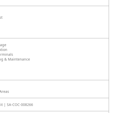
st
rage
tion
erminals
ng & Maintenance
 Areas
it | SA-COC-008266