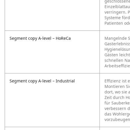
geschlossen
Einzelblattau
verringern. 
Systeme förd
Patienten od
Segment copy A-level – HoReCa
Mangelnde Sa
Gasterlebnis
Hygienelösun
Gästen leich
schnellen Na
Arbeitseffizi
Segment copy A-level – Industrial
Effizienz ist
Montieren Si
dort, wo sie 
Zeit durch H
für Sauberke
verbessern d
das Wohlerge
vorzubeugen