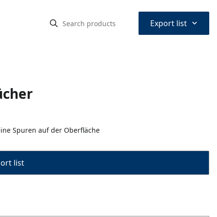
⌃
Export list
ücher
eine Spuren auf der Oberfläche
rt list