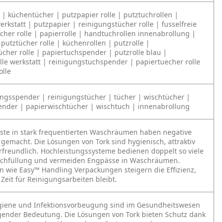
 | küchentücher | putzpapier rolle | putztuchrollen |
erkstatt | putzpapier | reinigungstücher rolle | fusselfreie
cher rolle | papierrolle | handtuchrollen innenabrollung |
putztücher rolle | küchenrollen | putzrolle |
cher rolle | papiertuchspender | putzrolle blau |
lle werkstatt | reinigungstuchspender | papiertuecher rolle
olle
ngsspender | reinigungstücher | tücher | wischtücher |
nder | papierwischtücher | wischtuch | innenabrollung
äste in stark frequentierten Waschräumen haben negative
gemacht. Die Lösungen von Tork sind hygienisch, attraktiv
freundlich. Hochleistungssysteme bedienen doppelt so viele
achfüllung und vermeiden Engpässe in Waschräumen.
n wie Easy™ Handling Verpackungen steigern die Effizienz,
Zeit für Reinigungsarbeiten bleibt.
giene und Infektionsvorbeugung sind im Gesundheitswesen
ender Bedeutung. Die Lösungen von Tork bieten Schutz dank