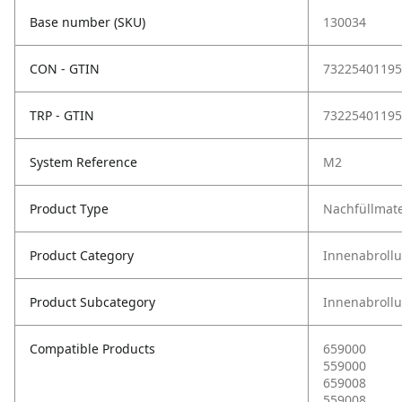
Base number (SKU)
130034
CON - GTIN
73225401195
TRP - GTIN
73225401195
System Reference
M2
Product Type
Nachfüllmate
Product Category
Innenabroll
Product Subcategory
Innenabroll
Compatible Products
659000
559000
659008
559008