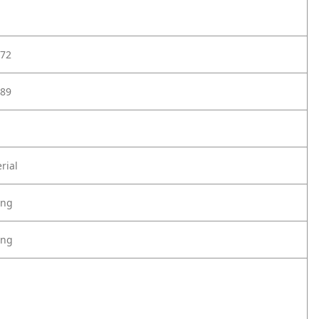
72
89
rial
ung
ung