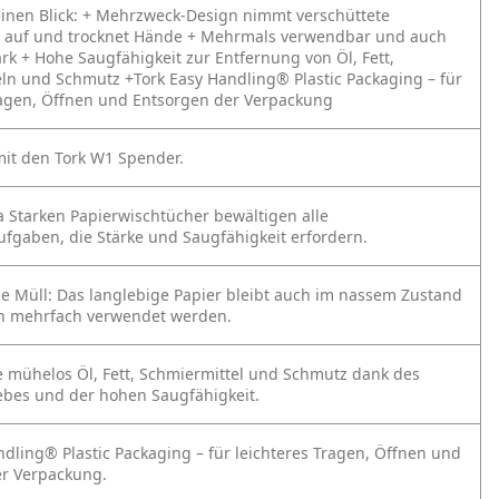
einen Blick:
+ Mehrzweck-Design nimmt verschüttete
n auf und trocknet Hände
+ Mehrmals verwendbar und auch
ark
+ Hohe Saugfähigkeit zur Entfernung von Öl, Fett,
eln und Schmutz
+Tork Easy Handling® Plastic Packaging – für
ragen, Öffnen und Entsorgen der Verpackung
it den Tork W1 Spender.
ra Starken Papierwischtücher bewältigen alle
fgaben, die Stärke und Saugfähigkeit erfordern.
e Müll: Das langlebige Papier bleibt auch im nassem Zustand
nn mehrfach verwendet werden.
e mühelos Öl, Fett, Schmiermittel und Schmutz dank des
bes und der hohen Saugfähigkeit.
ndling® Plastic Packaging – für leichteres Tragen, Öffnen und
er Verpackung.