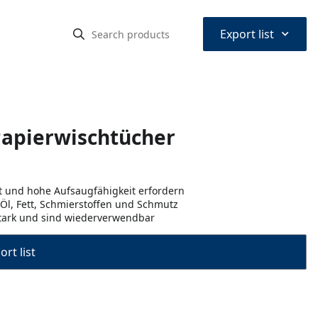
⌃
Export list
Papierwischtücher
it und hohe Aufsaugfähigkeit erfordern
l, Fett, Schmierstoffen und Schmutz
stark und sind wiederverwendbar
rt list