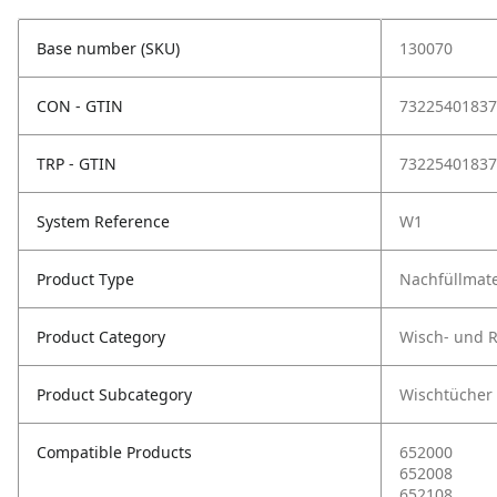
Base number (SKU)
130070
CON - GTIN
73225401837
TRP - GTIN
73225401837
System Reference
W1
Product Type
Nachfüllmate
Product Category
Wisch- und 
Product Subcategory
Wischtücher
Compatible Products
652000
652008
652108