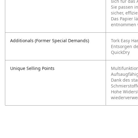
sich für das
Sie passen i
sicher, effiz
Das Papier l
entnommen 
Additionals (Former Special Demands)
Tork Easy Ha
Entsorgen d
QuickDry
Unique Selling Points
Multifunktio
Aufsaugfähig
Dank des sta
Schmierstof
Hohe Widerst
wiederverwe