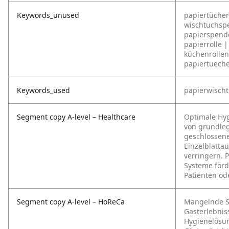
Keywords_unused
papiertücher
wischtuchspe
papierspende
papierrolle 
küchenrollen
papiertueche
Keywords_used
papierwischt
Segment copy A-level – Healthcare
Optimale Hy
von grundleg
geschlossen
Einzelblattau
verringern. 
Systeme förd
Patienten od
Segment copy A-level – HoReCa
Mangelnde Sa
Gasterlebnis
Hygienelösun