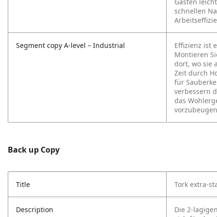
Gästen leich
schnellen Na
Arbeitseffizi
Segment copy A-level – Industrial
Effizienz ist
Montieren Si
dort, wo sie 
Zeit durch H
für Sauberke
verbessern d
das Wohlerge
vorzubeugen
Back up Copy
Title
Tork extra-s
Description
Die 2-lagige