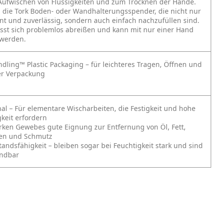
 Aufwischen von Flüssigkeiten und zum Trocknen der Hände.
n die Tork Boden- oder Wandhalterungsspender, die nicht nur
ient und zuverlässig, sondern auch einfach nachzufüllen sind.
ässt sich problemlos abreißen und kann mit nur einer Hand
werden.
ndling™ Plastic Packaging – für leichteres Tragen, Öffnen und
er Verpackung
nal – Für elementare Wischarbeiten, die Festigkeit und hohe
keit erfordern
rken Gewebes gute Eignung zur Entfernung von Öl, Fett,
fen und Schmutz
andsfähigkeit – bleiben sogar bei Feuchtigkeit stark und sind
ndbar