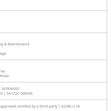
ng & Maintenance
rage
rea
 Areas
| SE/004/001
it | SA-COC-008266
approved certified by a third party | 62286 U 24