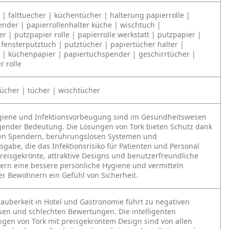
 | falttuecher | küchentücher | halterung papierrolle |
nder | papierrollenhalter küche | wischtuch |
r | putzpapier rolle | papierrolle werkstatt | putzpapier |
| fensterputztuch | putztücher | papiertücher halter |
 | küchenpapier | papiertuchspender | geschirrtücher |
r rolle
ücher | tücher | wischtücher
giene und Infektionsvorbeugung sind im Gesundheitswesen
ender Bedeutung. Die Lösungen von Tork bieten Schutz dank
en Spendern, berührungslosen Systemen und
sgabe, die das Infektionsrisiko für Patienten und Personal
Preisgekrönte, attraktive Designs und benutzerfreundliche
ern eine bessere persönliche Hygiene und vermitteln
er Bewohnern ein Gefühl von Sicherheit.
uberkeit in Hotel und Gastronomie führt zu negativen
sen und schlechten Bewertungen. Die intelligenten
gen von Tork mit preisgekröntem Design sind von allen