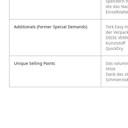
Spendern f
die das Na
Einzelblat
Additionals (Former Special Demands)
Tork Easy H
der Verpac
DIESE VERP
Kunststoff
QuickDry
Unique Selling Points
Das volumin
Hitze
Dank des st
Schmiersto