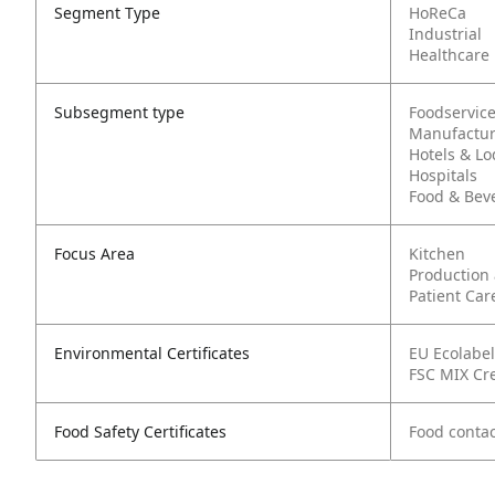
Segment Type
HoReCa
Industrial
Healthcare
Subsegment type
Foodservic
Manufactur
Hotels & L
Hospitals
Food & Bev
Focus Area
Kitchen
Production
Patient Car
Environmental Certificates
EU Ecolabel
FSC MIX Cr
Food Safety Certificates
Food contac