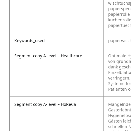
wischtuchsp
papierspend
papierrolle
küchenroll
papiertuech
Keywords_used
papierwisc
Segment copy A-level – Healthcare
Optimale H
von grundl
dank gesch
Einzelblatt
verringern.
Systeme fö
Patienten o
Segment copy A-level – HoReCa
Mangelnde 
Gasterlebni
Hygienelös
Gästen leic
schnellen N