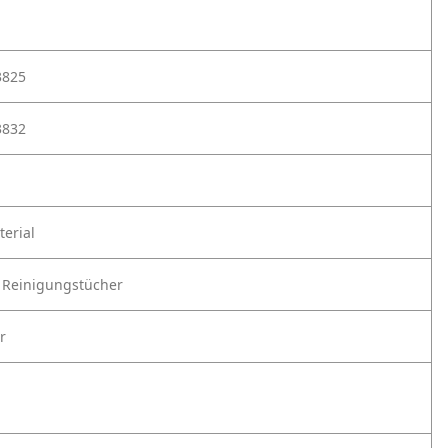
3825
3832
erial
 Reinigungstücher
r