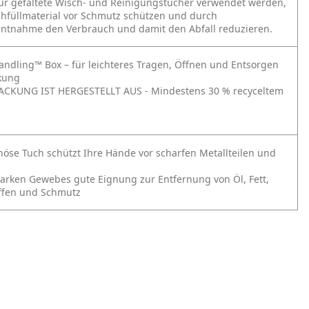
ür gefaltete Wisch- und Reinigungstücher verwendet werden,
chfüllmaterial vor Schmutz schützen und durch
tentnahme den Verbrauch und damit den Abfall reduzieren.
andling™ Box – für leichteres Tragen, Öffnen und Entsorgen
kung
ACKUNG IST HERGESTELLT AUS - Mindestens 30 % recyceltem
öse Tuch schützt Ihre Hände vor scharfen Metallteilen und
arken Gewebes gute Eignung zur Entfernung von Öl, Fett,
ffen und Schmutz