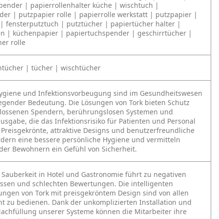
ender | papierrollenhalter küche | wischtuch |
er | putzpapier rolle | papierrolle werkstatt | putzpapier |
 | fensterputztuch | putztücher | papiertücher halter |
en | küchenpapier | papiertuchspender | geschirrtücher |
er rolle
htücher | tücher | wischtücher
ygiene und Infektionsvorbeugung sind im Gesundheitswesen
egender Bedeutung. Die Lösungen von Tork bieten Schutz
lossenen Spendern, berührungslosen Systemen und
ausgabe, die das Infektionsrisiko für Patienten und Personal
 Preisgekrönte, attraktive Designs und benutzerfreundliche
rdern eine bessere persönliche Hygiene und vermitteln
der Bewohnern ein Gefühl von Sicherheit.
Sauberkeit in Hotel und Gastronomie führt zu negativen
ssen und schlechten Bewertungen. Die intelligenten
ungen von Tork mit preisgekröntem Design sind von allen
ht zu bedienen. Dank der unkomplizierten Installation und
achfüllung unserer Systeme können die Mitarbeiter ihre