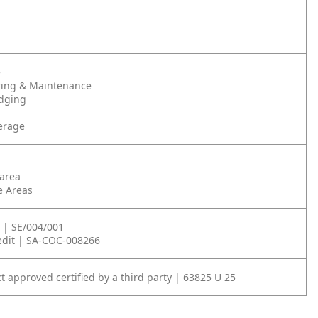
e
ing & Maintenance
odging
erage
 area
e Areas
 | SE/004/001
edit | SA-COC-008266
t approved certified by a third party | 63825 U 25