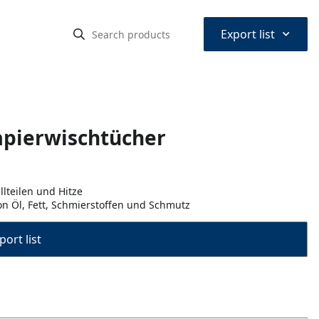
⌃
Export list
Papierwischtücher
lteilen und Hitze
n Öl, Fett, Schmierstoffen und Schmutz
port list