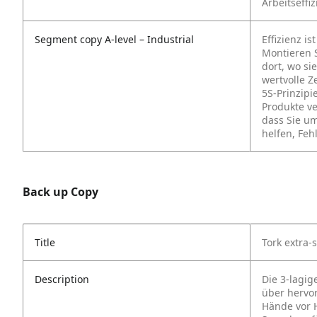
Arbeitseffiz
Segment copy A-level – Industrial
Effizienz i
Montieren S
dort, wo si
wertvolle Z
5S-Prinzipi
Produkte ve
dass Sie u
helfen, Feh
Back up Copy
Title
Tork extra-
Description
Die 3-lagig
über hervo
Hände vor 