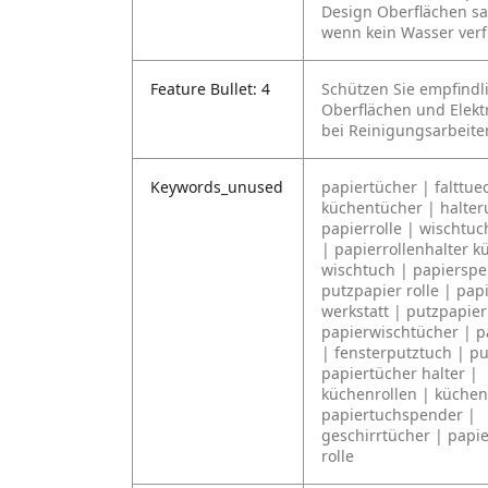
Design Oberflächen sa
wenn kein Wasser verf
Feature Bullet: 4
Schützen Sie empfindl
Oberflächen und Elekt
bei Reinigungsarbeite
Keywords_unused
papiertücher | falttue
küchentücher | halte
papierrolle | wischtu
| papierrollenhalter k
wischtuch | papierspe
putzpapier rolle | papi
werkstatt | putzpapier
papierwischtücher | p
| fensterputztuch | pu
papiertücher halter |
küchenrollen | küchen
papiertuchspender |
geschirrtücher | papi
rolle