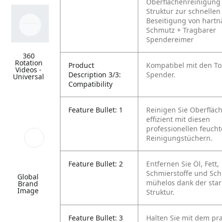
Oberflächenreinigung
Struktur zur schnellen
Beseitigung von hart
Schmutz
+ Tragbarer
Spendereimer
360
Rotation
Product
Kompatibel mit den T
Videos -
Description 3/3:
Spender.
Universal
Compatibility
Feature Bullet: 1
Reinigen Sie Oberfläc
effizient mit diesen
professionellen feuch
Reinigungstüchern.
Feature Bullet: 2
Entfernen Sie Öl, Fett,
Schmierstoffe und Sc
Global
mühelos dank der sta
Brand
Image
Struktur.
Feature Bullet: 3
Halten Sie mit dem pr