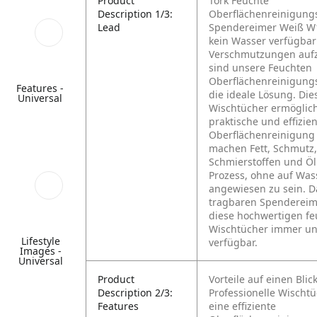
Product
Tork Feuchte
Description 1/3:
Oberflächenreinigung
Lead
Spendereimer Weiß W
kein Wasser verfügbar
Verschmutzungen auf
sind unsere Feuchten
Oberflächenreinigung
Features -
die ideale Lösung. Die
Universal
Wischtücher ermöglic
praktische und effizie
Oberflächenreinigung
machen Fett, Schmutz,
Schmierstoffen und Öl
Prozess, ohne auf Was
angewiesen zu sein. D
tragbaren Spendereim
diese hochwertigen f
Wischtücher immer un
Lifestyle
verfügbar.
Images -
Universal
Product
Vorteile auf einen Blick
Description 2/3:
Professionelle Wischtü
Features
eine effiziente