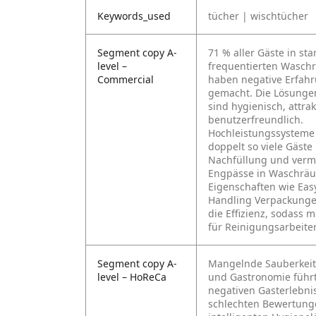
Keywords_used
tücher | wischtücher
Segment copy A-
71 % aller Gäste in sta
level –
frequentierten Wasc
Commercial
haben negative Erfah
gemacht. Die Lösunge
sind hygienisch, attra
benutzerfreundlich.
Hochleistungssysteme
doppelt so viele Gäste
Nachfüllung und verm
Engpässe in Waschrä
Eigenschaften wie Ea
Handling Verpackunge
die Effizienz, sodass m
für Reinigungsarbeiten
Segment copy A-
Mangelnde Sauberkeit 
level – HoReCa
und Gastronomie führ
negativen Gasterlebni
schlechten Bewertung