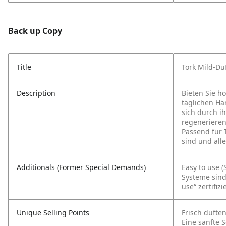
Back up Copy
Title
Tork Mild-Du
Description
Bieten Sie h
täglichen Hä
sich durch i
regenerieren
Passend für T
sind und all
Additionals (Former Special Demands)
Easy to use (
Systeme sind
use“ zertifizie
Unique Selling Points
Frisch dufte
Eine sanfte 