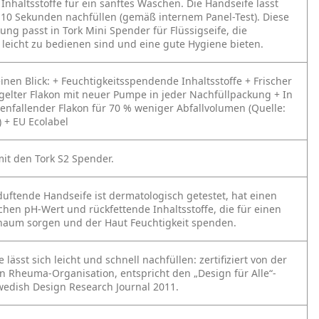
Inhaltsstoffe für ein sanftes Waschen. Die Handseife lässt
r 10 Sekunden nachfüllen (gemäß internem Panel-Test). Diese
ung passt in Tork Mini Spender für Flüssigseife, die
 leicht zu bedienen sind und eine gute Hygiene bieten.
einen Blick:
+ Feuchtigkeitsspendende Inhaltsstoffe
+ Frischer
egelter Flakon mit neuer Pumpe in jeder Nachfüllpackung
+ In
nfallender Flakon für 70 % weniger Abfallvolumen (Quelle:
)
+ EU Ecolabel
it den Tork S2 Spender.
 duftende Handseife ist dermatologisch getestet, hat einen
chen pH-Wert und rückfettende Inhaltsstoffe, die für einen
haum sorgen und der Haut Feuchtigkeit spenden.
 lässt sich leicht und schnell nachfüllen: zertifiziert von der
 Rheuma-Organisation, entspricht den „Design für Alle“-
Swedish Design Research Journal 2011.