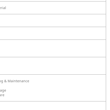
rial
ng & Maintenance
rage
are