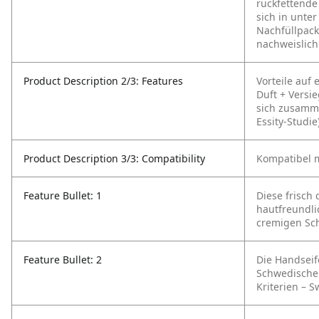
rückfettende 
sich in unte
Nachfüllpack
nachweislich
Product Description 2/3: Features
Vorteile auf 
Duft
+ Versi
sich zusamme
Essity-Studie
Product Description 3/3: Compatibility
Kompatibel m
Feature Bullet: 1
Diese frisch
hautfreundli
cremigen Sc
Feature Bullet: 2
Die Handseife
Schwedischen
Kriterien – 