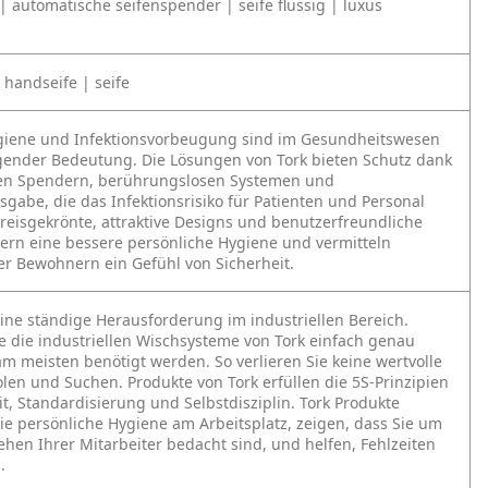
 automatische seifenspender | seife flüssig | luxus
| handseife | seife
giene und Infektionsvorbeugung sind im Gesundheitswesen
ender Bedeutung. Die Lösungen von Tork bieten Schutz dank
en Spendern, berührungslosen Systemen und
sgabe, die das Infektionsrisiko für Patienten und Personal
Preisgekrönte, attraktive Designs und benutzerfreundliche
ern eine bessere persönliche Hygiene und vermitteln
er Bewohnern ein Gefühl von Sicherheit.
 eine ständige Herausforderung im industriellen Bereich.
e die industriellen Wischsysteme von Tork einfach genau
am meisten benötigt werden. So verlieren Sie keine wertvolle
olen und Suchen. Produkte von Tork erfüllen die 5S-Prinzipien
it, Standardisierung und Selbstdisziplin. Tork Produkte
ie persönliche Hygiene am Arbeitsplatz, zeigen, dass Sie um
hen Ihrer Mitarbeiter bedacht sind, und helfen, Fehlzeiten
.