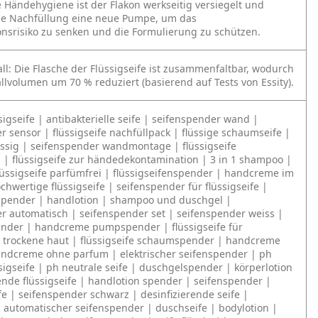
e Händehygiene ist der Flakon werkseitig versiegelt und
ede Nachfüllung eine neue Pumpe, um das
nsrisiko zu senken und die Formulierung zu schützen.
ll: Die Flasche der Flüssigseife ist zusammenfaltbar, wodurch
allvolumen um 70 % reduziert (basierend auf Tests von Essity).
sigseife | antibakterielle seife | seifenspender wand |
r sensor | flüssigseife nachfüllpack | flüssige schaumseife |
üssig | seifenspender wandmontage | flüssigseife
ll | flüssigseife zur händedekontamination | 3 in 1 shampoo |
lüssigseife parfümfrei | flüssigseifenspender | handcreme im
hwertige flüssigseife | seifenspender für flüssigseife |
spender | handlotion | shampoo und duschgel |
r automatisch | seifenspender set | seifenspender weiss |
nder | handcreme pumpspender | flüssigseife für
 trockene haut | flüssigseife schaumspender | handcreme
ndcreme ohne parfum | elektrischer seifenspender | ph
sigseife | ph neutrale seife | duschgelspender | körperlotion
rende flüssigseife | handlotion spender | seifenspender |
e | seifenspender schwarz | desinfizierende seife |
automatischer seifenspender | duschseife | bodylotion |