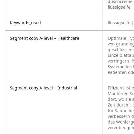
duschcreme |
flüssigseife
Keywords_used
flüssigseife 
Segment copy A-level – Healthcare
Optimale Hy
von grundleg
geschlossen
Einzelblattau
verringern. 
Systeme förd
Patienten od
Segment copy A-level – Industrial
Effizienz ist
Montieren Si
dort, wo sie 
Zeit durch H
für Sauberke
verbessern d
das Wohlerge
vorzubeugen