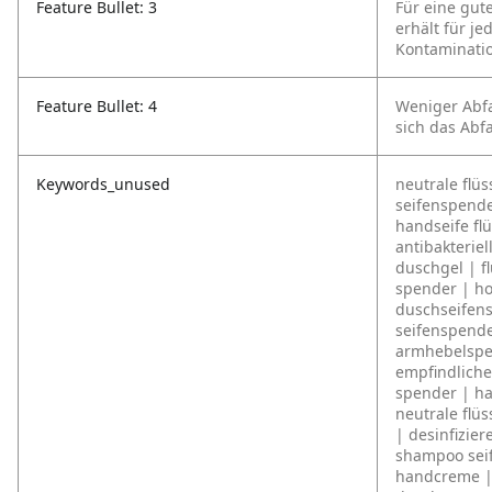
Feature Bullet: 3
Für eine gut
erhält für j
Kontaminatio
Feature Bullet: 4
Weniger Abfa
sich das Abf
Keywords_unused
neutrale flüs
seifenspende
handseife fl
antibakterie
duschgel | f
spender | hoc
duschseifen
seifenspende
armhebelspe
empfindliche
spender | ha
neutrale flüs
| desinfizie
shampoo seif
handcreme | 