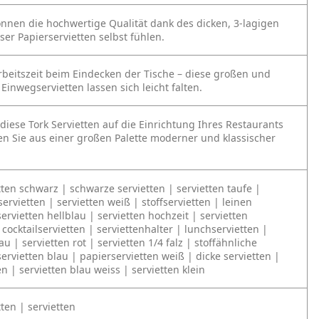
önnen die hochwertige Qualität dank des dicken, 3‑lagigen
ser Papierservietten selbst fühlen.
rbeitszeit beim Eindecken der Tische – diese großen und
inwegservietten lassen sich leicht falten.
diese Tork Servietten auf die Einrichtung Ihres Restaurants
n Sie aus einer großen Palette moderner und klassischer
tten schwarz | schwarze servietten | servietten taufe |
servietten | servietten weiß | stoffservietten | leinen
servietten hellblau | servietten hochzeit | servietten
cocktailservietten | serviettenhalter | lunchservietten |
au | servietten rot | servietten 1/4 falz | stoffähnliche
servietten blau | papierservietten weiß | dicke servietten |
en | servietten blau weiss | servietten klein
ten | servietten