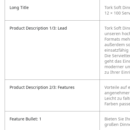
Long Title
Tork Soft Din
12 × 100 Ser
Product Description 1/3: Lead
Tork Soft Di
unseren hoch
Formats mehr
außerdem so 
einsatzfähig
Die Serviette
geht das Ein
moderner und
zu Ihrer Ein
Product Description 2/3: Features
Vorteile auf 
angenehmere
Leicht zu fa
Farben passe
Feature Bullet: 1
Bieten Sie I
großen Dinne