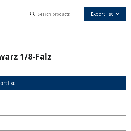
⌃
Export list
warz 1/8-Falz
rt list