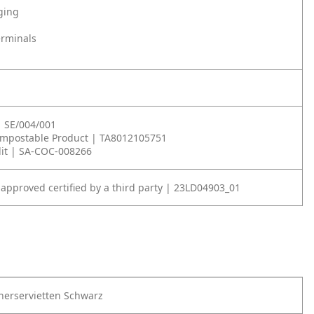
ging
erminals
| SE/004/001
ompostable Product | TA8012105751
it | SA-COC-008266
 approved certified by a third party | 23LD04903_01
nnerservietten Schwarz