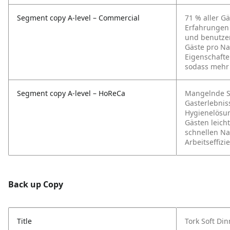
Segment copy A-level – Commercial
71 % aller G
Erfahrungen 
und benutzer
Gäste pro N
Eigenschafte
sodass mehr 
Segment copy A-level – HoReCa
Mangelnde Sa
Gasterlebnis
Hygienelösun
Gästen leich
schnellen Na
Arbeitseffizi
Back up Copy
Title
Tork Soft Din