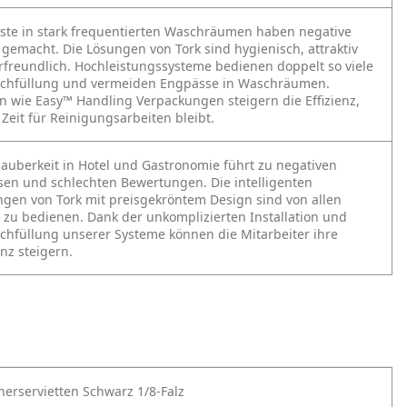
äste in stark frequentierten Waschräumen haben negative
gemacht. Die Lösungen von Tork sind hygienisch, attraktiv
freundlich. Hochleistungssysteme bedienen doppelt so viele
achfüllung und vermeiden Engpässe in Waschräumen.
n wie Easy™ Handling Verpackungen steigern die Effizienz,
Zeit für Reinigungsarbeiten bleibt.
uberkeit in Hotel und Gastronomie führt zu negativen
sen und schlechten Bewertungen. Die intelligenten
gen von Tork mit preisgekröntem Design sind von allen
t zu bedienen. Dank der unkomplizierten Installation und
chfüllung unserer Systeme können die Mitarbeiter ihre
enz steigern.
nerservietten Schwarz 1/8-Falz