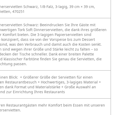
nerservietten Schwarz, 1/8‑Falz, 3‑lagig, 39 cm × 39 cm,
vietten, 470251
nnerservietten Schwarz:
Beeindrucken Sie Ihre Gäste mit
wertigen Tork Soft Dinnerservietten, die dank ihres größeren
 Komfort bieten. Die 3‑lagigen Papierservietten sind
konzipiert, dass sie von der Vorspeise bis zum Dessert
 sind, was den Verbrauch und damit auch die Kosten senkt.
n sind wegen ihrer Größe und Stärke leicht zu falten – so
decken der Tische schneller. Dank einer breiten Palette
 klassischer Farbtöne finden Sie genau die Servietten, die
richtung passen.
einen Blick:
+ Größerer Größe der Servietten für einen
n Restaurantbesuch
+ Hochwertiges, 3‑lagiges Material
+
lten dank Format und Materialstärke
+ Große Auswahl an
nd zur Einrichtung Ihres Restaurants
hren Restaurantgästen mehr Komfort beim Essen mit unseren
rservietten.