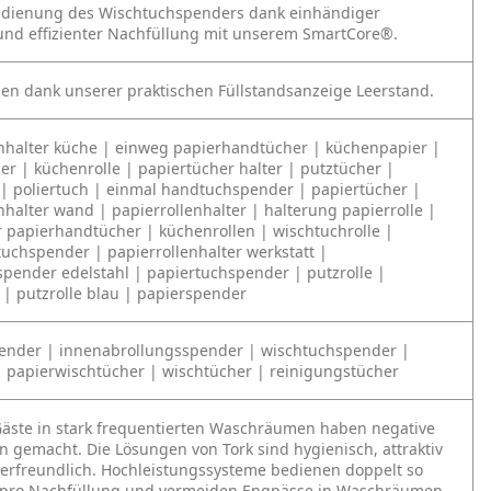
edienung des Wischtuchspenders dank einhändiger
nd effizienter Nachfüllung mit unserem SmartCore®.
en dank unserer praktischen Füllstandsanzeige Leerstand.
enhalter küche | einweg papierhandtücher | küchenpapier |
r | küchenrolle | papiertücher halter | putztücher |
 | poliertuch | einmal handtuchspender | papiertücher |
nhalter wand | papierrollenhalter | halterung papierrolle |
 papierhandtücher | küchenrollen | wischtuchrolle |
uchspender | papierrollenhalter werkstatt |
pender edelstahl | papiertuchspender | putzrolle |
| putzrolle blau | papierspender
pender | innenabrollungsspender | wischtuchspender |
| papierwischtücher | wischtücher | reinigungstücher
Gäste in stark frequentierten Waschräumen haben negative
 gemacht. Die Lösungen von Tork sind hygienisch, attraktiv
erfreundlich. Hochleistungssysteme bedienen doppelt so
e pro Nachfüllung und vermeiden Engpässe in Waschräumen.