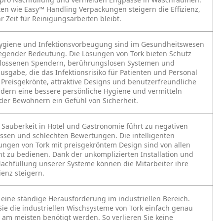
en wie Easy™ Handling Verpackungen steigern die Effizienz,
 Zeit für Reinigungsarbeiten bleibt.
ygiene und Infektionsvorbeugung sind im Gesundheitswesen
egender Bedeutung. Die Lösungen von Tork bieten Schutz
lossenen Spendern, berührungslosen Systemen und
ausgabe, die das Infektionsrisiko für Patienten und Personal
 Preisgekrönte, attraktive Designs und benutzerfreundliche
rdern eine bessere persönliche Hygiene und vermitteln
der Bewohnern ein Gefühl von Sicherheit.
Sauberkeit in Hotel und Gastronomie führt zu negativen
ssen und schlechten Bewertungen. Die intelligenten
ungen von Tork mit preisgekröntem Design sind von allen
ht zu bedienen. Dank der unkomplizierten Installation und
achfüllung unserer Systeme können die Mitarbeiter ihre
ienz steigern.
st eine ständige Herausforderung im industriellen Bereich.
ie die industriellen Wischsysteme von Tork einfach genau
e am meisten benötigt werden. So verlieren Sie keine