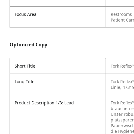
Focus Area
Restrooms
Patient Car
Optimized Copy
Short Title
Tork Refle
Long Title
Tork Refle
Linie, 4731
Product Description 1/3: Lead
Tork Refle
brauchen ei
Unser robus
platzspare
Papierwisch
die Hygien