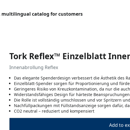
L multilingual catalog for customers
Tork Reflex™ Einzelblatt Inn
Innenabrollung Reflex
Das elegante Spenderdesign verbessert die Ästhetik des 
Einzelblatt-Spender sorgen für Proportionierung und förd
Geringeres Risiko von Kreuzkontamination, da nur die auc
Widerstandsfähiges Design für härteste Beanspruchungen
Die Rolle ist vollständig umschlossen und vor Spritzern u
Nachfüllpackungen mit Füllstandsanzeige sorgen dafür, d
CO2 neutral – reduziert und kompensiert
Add to ex