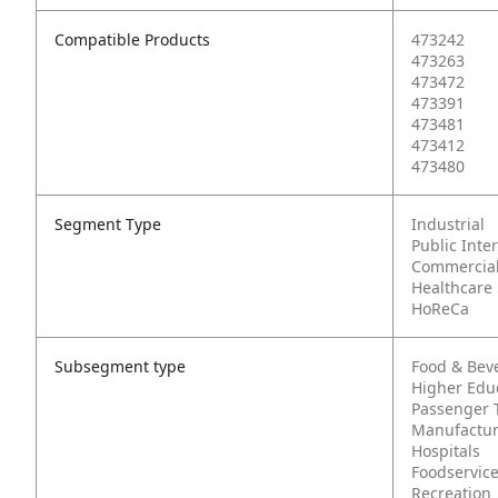
Compatible Products
473242
473263
473472
473391
473481
473412
473480
Segment Type
Industrial
Public Inte
Commercia
Healthcare
HoReCa
Subsegment type
Food & Bev
Higher Edu
Passenger 
Manufactur
Hospitals
Foodservic
Recreation