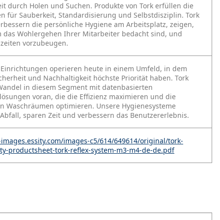
eit durch Holen und Suchen. Produkte von Tork erfüllen die
en für Sauberkeit, Standardisierung und Selbstdisziplin. Tork
rbessern die persönliche Hygiene am Arbeitsplatz, zeigen,
m das Wohlergehen Ihrer Mitarbeiter bedacht sind, und
lzeiten vorzubeugen.
 Einrichtungen operieren heute in einem Umfeld, in dem
cherheit und Nachhaltigkeit höchste Priorität haben. Tork
 Wandel in diesem Segment mit datenbasierten
ösungen voran, die die Effizienz maximieren und die
n Waschräumen optimieren. Unsere Hygienesysteme
Abfall, sparen Zeit und verbessern das Benutzererlebnis.
k-images.essity.com/images-c5/614/649614/original/tork-
ity-productsheet-tork-reflex-system-m3-m4-de-de.pdf