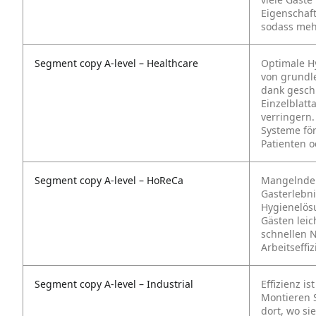
Eigenschaft
sodass mehr
Segment copy A-level – Healthcare
Optimale H
von grundl
dank gesch
Einzelblatt
verringern.
Systeme fö
Patienten o
Segment copy A-level – HoReCa
Mangelnde 
Gasterlebni
Hygienelös
Gästen leic
schnellen N
Arbeitseffiz
Segment copy A-level – Industrial
Effizienz i
Montieren S
dort, wo si