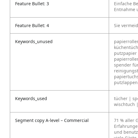
Feature Bullet: 3
Einfache B
Entnahme u
Feature Bullet: 4
Sie vermeid
Keywords_unused
papierroll
küchentüche
putzpapier
papierrolle
spender für
reinigungst
papiertuchs
putzlappen 
Keywords_used
tücher | s
wischtuch 
Segment copy A-level – Commercial
71 % aller 
Erfahrungen
und benutz
viele Gäst