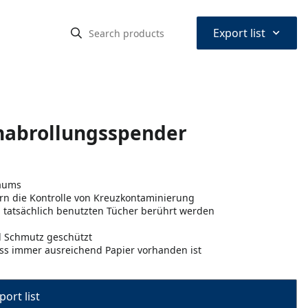
⌃
Export list
enabrollungsspender
Raums
ern die Kontrolle von Kreuzkontaminierung
h tatsächlich benutzten Tücher berührt werden
nd Schmutz geschützt
ass immer ausreichend Papier vorhanden ist
port list