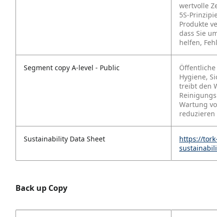
wertvolle Z
5S-Prinzipi
Produkte ve
dass Sie u
helfen, Feh
Segment copy A-level - Public
Öffentliche
Hygiene, Si
treibt den
Reinigungsl
Wartung vo
reduzieren 
Sustainability Data Sheet
https://tor
sustainabil
Back up Copy