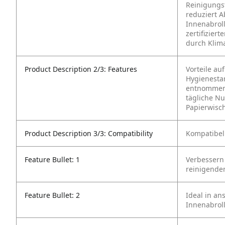
Reinigungs
reduziert A
Innenabroll
zertifizier
durch Klima
Product Description 2/3: Features
Vorteile auf
Hygienesta
entnommen
tägliche N
Papierwisc
Product Description 3/3: Compatibility
Kompatibel
Feature Bullet: 1
Verbessern 
reinigende
Feature Bullet: 2
Ideal in a
Innenabrol