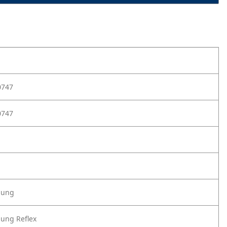
0747
0747
lung
lung Reflex