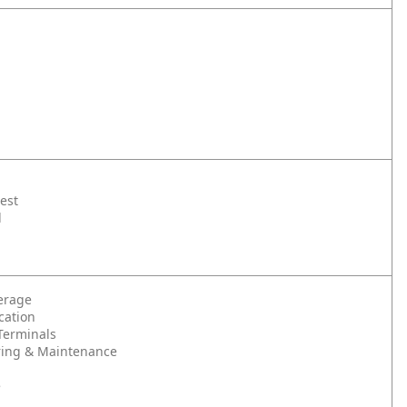
rest
l
erage
cation
Terminals
ing & Maintenance
e