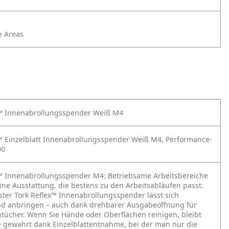
e Areas
x™ Innenabrollungsspender Weiß M4
x™ Einzelblatt Innenabrollungsspender Weiß M4, Performance-
90
x™ Innenabrollungsspender M4:
Betriebsame Arbeitsbereiche
ne Ausstattung, die bestens zu den Arbeitsabläufen passt.
ter Tork Reflex™ Innenabrollungsspender lässt sich
nd anbringen – auch dank drehbarer Ausgabeöffnung für
tücher. Wenn Sie Hände oder Oberflächen reinigen, bleibt
e gewahrt dank Einzelblattentnahme, bei der man nur die