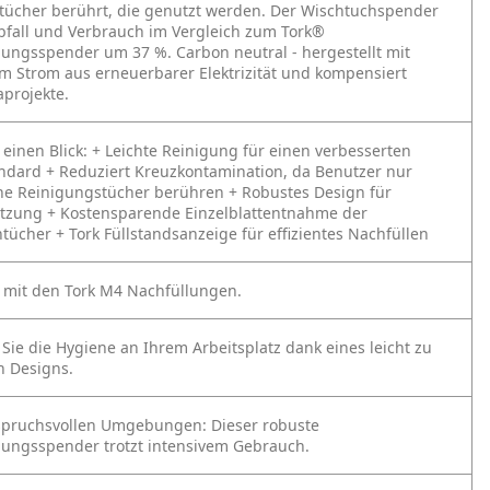
tücher berührt, die genutzt werden. Der Wischtuchspender
bfall und Verbrauch im Vergleich zum Tork®
ungsspender um 37 %. Carbon neutral - hergestellt mit
tem Strom aus erneuerbarer Elektrizität und kompensiert
projekte.
 einen Blick:
+ Leichte Reinigung für einen verbesserten
ndard
+ Reduziert Kreuzkontamination, da Benutzer nur
e Reinigungstücher berühren
+ Robustes Design für
utzung
+ Kostensparende Einzelblattentnahme der
htücher
+ Tork Füllstandsanzeige für effizientes Nachfüllen
 mit den Tork M4 Nachfüllungen.
Sie die Hygiene an Ihrem Arbeitsplatz dank eines leicht zu
n Designs.
nspruchsvollen Umgebungen: Dieser robuste
lungsspender trotzt intensivem Gebrauch.