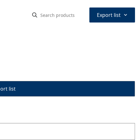
⌃
Export list
rt list