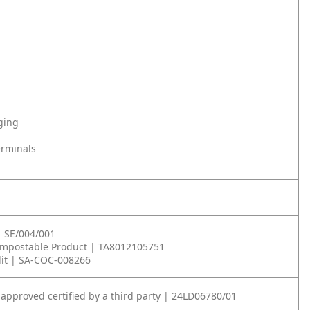
ging
erminals
| SE/004/001
ompostable Product | TA8012105751
it | SA-COC-008266
 approved certified by a third party | 24LD06780/01