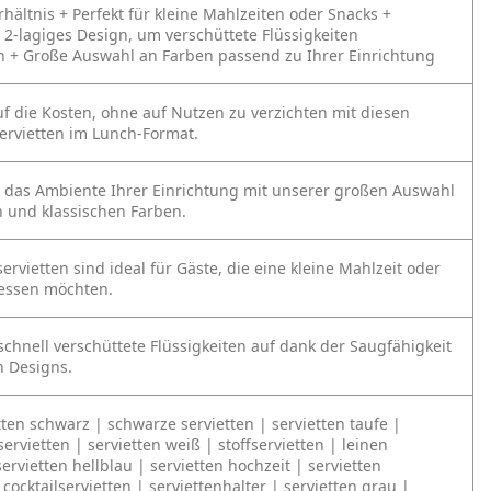
rhältnis
+ Perfekt für kleine Mahlzeiten oder Snacks
+
 2-lagiges Design, um verschüttete Flüssigkeiten
n
+ Große Auswahl an Farben passend zu Ihrer Einrichtung
uf die Kosten, ohne auf Nutzen zu verzichten mit diesen
ervietten im Lunch-Format.
 das Ambiente Ihrer Einrichtung mit unserer großen Auswahl
 und klassischen Farben.
ervietten sind ideal für Gäste, die eine kleine Mahlzeit oder
 essen möchten.
schnell verschüttete Flüssigkeiten auf dank der Saugfähigkeit
n Designs.
tten schwarz | schwarze servietten | servietten taufe |
servietten | servietten weiß | stoffservietten | leinen
servietten hellblau | servietten hochzeit | servietten
cocktailservietten | serviettenhalter | servietten grau |