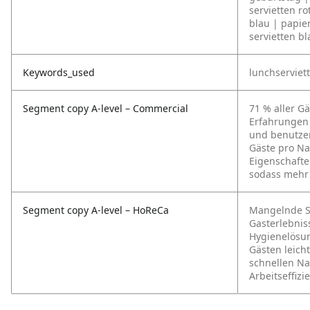
servietten ro
blau | papier
servietten bl
Keywords_used
lunchserviett
Segment copy A-level – Commercial
71 % aller G
Erfahrungen 
und benutzer
Gäste pro N
Eigenschafte
sodass mehr 
Segment copy A-level – HoReCa
Mangelnde Sa
Gasterlebnis
Hygienelösun
Gästen leich
schnellen Na
Arbeitseffizi