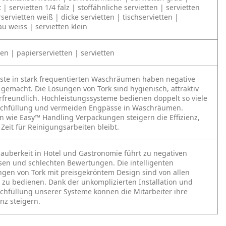
t | servietten 1/4 falz | stoffähnliche servietten | servietten
servietten weiß | dicke servietten | tischservietten |
au weiss | servietten klein
en | papierservietten | servietten
äste in stark frequentierten Waschräumen haben negative
gemacht. Die Lösungen von Tork sind hygienisch, attraktiv
freundlich. Hochleistungssysteme bedienen doppelt so viele
achfüllung und vermeiden Engpässe in Waschräumen.
n wie Easy™ Handling Verpackungen steigern die Effizienz,
Zeit für Reinigungsarbeiten bleibt.
uberkeit in Hotel und Gastronomie führt zu negativen
sen und schlechten Bewertungen. Die intelligenten
gen von Tork mit preisgekröntem Design sind von allen
t zu bedienen. Dank der unkomplizierten Installation und
chfüllung unserer Systeme können die Mitarbeiter ihre
enz steigern.