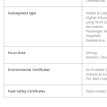
Commercial
Subsegment type
Hotels & Lod
Higher Educa
Long Term C
Recreation
Passenger T
Hospitals
Foodservice
Focus Area
Dining
Kitchen / Di
Environmental Certificates
EU Ecolabel 
Industrial C
FSC MIX Cred
Food Safety Certificates
Food contact