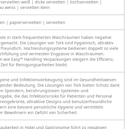
servietten weiß | dicke servietten | tischservietten |
au weiss | servietten klein
en | papierservietten | servietten
äste in stark frequentierten Waschräumen haben negative
gemacht. Die Lösungen von Tork sind hygienisch, attraktiv
freundlich. Hochleistungssysteme bedienen doppelt so viele
achfüllung und vermeiden Engpässe in Waschräumen.
n wie Easy™ Handling Verpackungen steigern die Effizienz,
Zeit für Reinigungsarbeiten bleibt.
giene und Infektionsvorbeugung sind im Gesundheitswesen
ender Bedeutung. Die Lösungen von Tork bieten Schutz dank
en Spendern, berührungslosen Systemen und
sgabe, die das Infektionsrisiko für Patienten und Personal
Preisgekrönte, attraktive Designs und benutzerfreundliche
ern eine bessere persönliche Hygiene und vermitteln
er Bewohnern ein Gefühl von Sicherheit.
uberkeit in Hotel und Gastronomie führt zu negativen