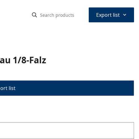
⌃
Export list
au 1/8-Falz
rt list