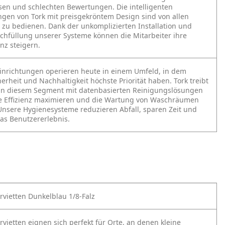
sen und schlechten Bewertungen. Die intelligenten
gen von Tork mit preisgekröntem Design sind von allen
t zu bedienen. Dank der unkomplizierten Installation und
chfüllung unserer Systeme können die Mitarbeiter ihre
enz steigern.
Einrichtungen operieren heute in einem Umfeld, in dem
erheit und Nachhaltigkeit höchste Priorität haben. Tork treibt
in diesem Segment mit datenbasierten Reinigungslösungen
ie Effizienz maximieren und die Wartung von Waschräumen
Unsere Hygienesysteme reduzieren Abfall, sparen Zeit und
as Benutzererlebnis.
rvietten Dunkelblau 1/8-Falz
rvietten eignen sich perfekt für Orte, an denen kleine