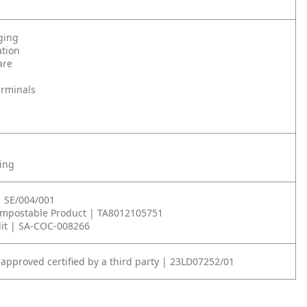
ging
tion
are
erminals
ning
| SE/004/001
ompostable Product | TA8012105751
it | SA-COC-008266
 approved certified by a third party | 23LD07252/01