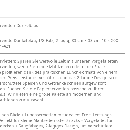
rvietten Dunkelblau
viette Dunkelblau, 1/8-Falz, 2-lagig, 33 cm × 33 cm, 10 × 200
477421
rvietten:
Sparen Sie wertvolle Zeit mit unseren vorgefalteten
rvietten, wenn Sie kleine Mahlzeiten oder einen Snack
ie profitieren dank des praktischen Lunch-Formats von einem
en Preis-Leistungs-Verhältnis und das 2-lagige Design sorgt
verschüttete Speisen und Getränke schnell aufgewischt
n. Suchen Sie die Papierservietten passend zu Ihrer
aus: Wir bieten eine große Palette an modernen und
Farbtönen zur Auswahl.
einen Blick:
+ Lunchservietten mit idealem Preis-Leistungs-
Perfekt für kleine Mahlzeiten oder Snacks
+ Vorgefaltet für
ndecken
+ Saugfähiges, 2-lagiges Design, um verschüttete