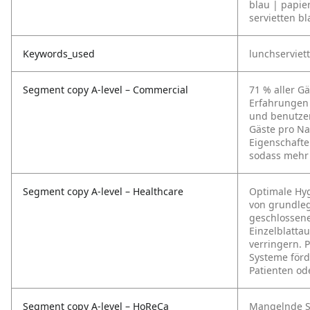
blau | papier
servietten bl
Keywords_used
lunchserviett
Segment copy A-level – Commercial
71 % aller G
Erfahrungen 
und benutzer
Gäste pro N
Eigenschafte
sodass mehr 
Segment copy A-level – Healthcare
Optimale Hy
von grundleg
geschlossen
Einzelblattau
verringern. 
Systeme förd
Patienten od
Segment copy A-level – HoReCa
Mangelnde Sa