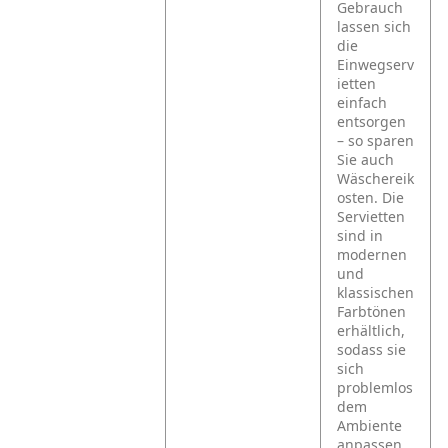
Gebrauch
lassen sich
die
Einwegserv
ietten
einfach
entsorgen
– so sparen
Sie auch
Wäschereik
osten. Die
Servietten
sind in
modernen
und
klassischen
Farbtönen
erhältlich,
sodass sie
sich
problemlos
dem
Ambiente
anpassen.