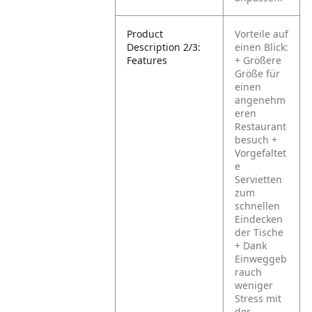
Product
Vorteile auf
Description 2/3:
einen Blick:
Features
+ Größere
Größe für
einen
angenehm
eren
Restaurant
besuch
+
Vorgefaltet
e
Servietten
zum
schnellen
Eindecken
der Tische
+ Dank
Einweggeb
rauch
weniger
Stress mit
der