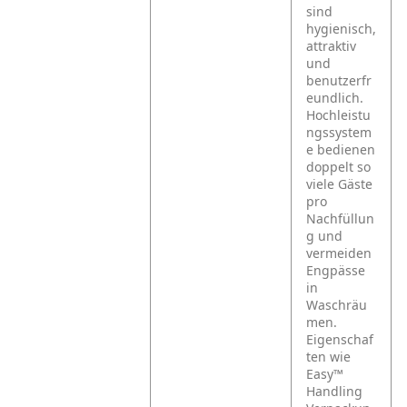
sind
hygienisch,
attraktiv
und
benutzerfr
eundlich.
Hochleistu
ngssystem
e bedienen
doppelt so
viele Gäste
pro
Nachfüllun
g und
vermeiden
Engpässe
in
Waschräu
men.
Eigenschaf
ten wie
Easy™
Handling