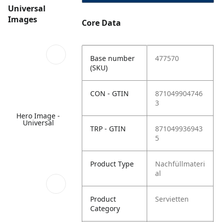
Universal
Images
Core Data
Base number
477570
(SKU)
CON - GTIN
871049904746
3
Hero Image -
Universal
TRP - GTIN
871049936943
5
Product Type
Nachfüllmateri
al
Product
Servietten
Category