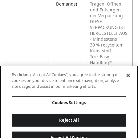
Demands)
Tragen, Öffnen
und Entsorgen
der Verpackung
DIESE
VERPACKUNG IST
HERGESTELLT AUS
- Mindestens
30 % recyceltem
Kunststoff
Tork Easy
Handling™
Regalfertige Box –
für leichteres
By clicking “Accept All Cookies”, you agree to the storing of
Tragen, Öffnen
cookies on your device to enhance site navigation, analyze
und Entsorgen
site usage, and assist in our marketing efforts.
der Verpackung
Cookies Settings
Reject All
Accept All Cookies