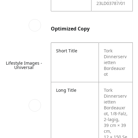
23LD03787/01
Optimized Copy
Short Title
Tork
Dinnerserv
ietten
Lifestyle Images -
Universal
Bordeauxr
ot
Long Title
Tork
Dinnerserv
ietten
Bordeauxr
ot, 1/8‑Falz,
2‑lagig,
39 cm × 39
cm,
12 × 150 Se