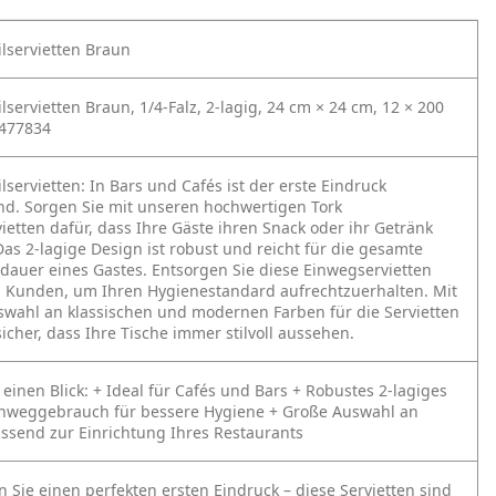
ilservietten Braun
ilservietten Braun, 1/4-Falz, 2-lagig, 24 cm × 24 cm, 12 × 200
 477834
lservietten:
In Bars und Cafés ist der erste Eindruck
nd. Sorgen Sie mit unseren hochwertigen Tork
vietten dafür, dass Ihre Gäste ihren Snack oder ihr Getränk
as 2-lagige Design ist robust und reicht für die gesamte
dauer eines Gastes. Entsorgen Sie diese Einwegservietten
 Kunden, um Ihren Hygienestandard aufrechtzuerhalten. Mit
swahl an klassischen und modernen Farben für die Servietten
 sicher, dass Ihre Tische immer stilvoll aussehen.
 einen Blick:
+ Ideal für Cafés und Bars
+ Robustes 2-lagiges
inweggebrauch für bessere Hygiene
+ Große Auswahl an
ssend zur Einrichtung Ihres Restaurants
n Sie einen perfekten ersten Eindruck – diese Servietten sind