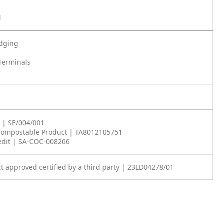
l
odging
Terminals
e
 | SE/004/001
 Compostable Product | TA8012105751
edit | SA-COC-008266
t approved certified by a third party | 23LD04278/01