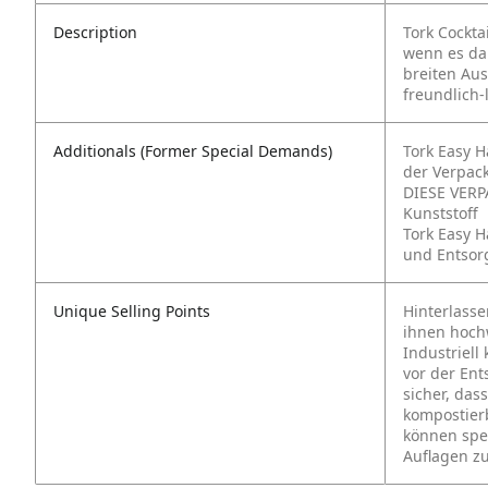
Description
Tork Cockta
wenn es dar
breiten Au
freundlich-
Additionals (Former Special Demands)
Tork Easy H
der Verpac
DIESE VERP
Kunststoff
Tork Easy H
und Entsor
Unique Selling Points
Hinterlasse
ihnen hoch
Industriell
vor der Ent
sicher, das
kompostierb
können spe
Auflagen zu