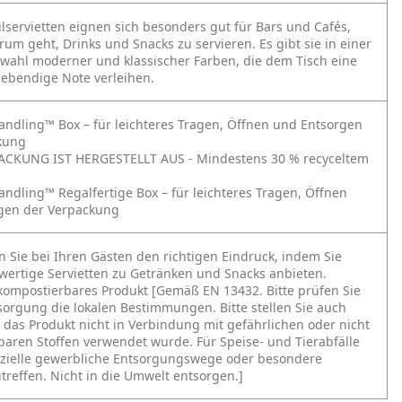
ilservietten eignen sich besonders gut für Bars und Cafés,
um geht, Drinks und Snacks zu servieren. Es gibt sie in einer
swahl moderner und klassischer Farben, die dem Tisch eine
lebendige Note verleihen.
andling™ Box – für leichteres Tragen, Öffnen und Entsorgen
kung
ACKUNG IST HERGESTELLT AUS - Mindestens 30 % recyceltem
andling™ Regalfertige Box – für leichteres Tragen, Öffnen
gen der Verpackung
n Sie bei Ihren Gästen den richtigen Eindruck, indem Sie
wertige Servietten zu Getränken und Snacks anbieten.
 kompostierbares Produkt [Gemäß EN 13432. Bitte prüfen Sie
sorgung die lokalen Bestimmungen. Bitte stellen Sie auch
s das Produkt nicht in Verbindung mit gefährlichen oder nicht
aren Stoffen verwendet wurde. Für Speise- und Tierabfälle
zielle gewerbliche Entsorgungswege oder besondere
treffen. Nicht in die Umwelt entsorgen.]