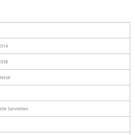
3514
3538
erial
lle Servietten