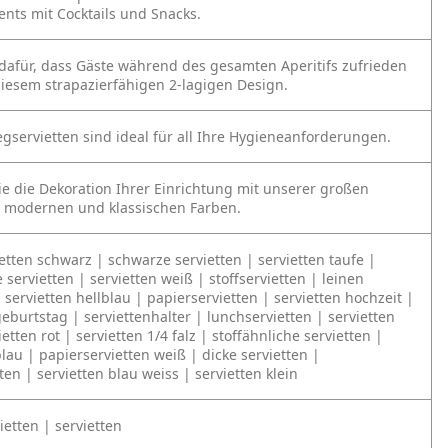
vents mit Cocktails und Snacks.
dafür, dass Gäste während des gesamten Aperitifs zufrieden
diesem strapazierfähigen 2-lagigen Design.
gservietten sind ideal für all Ihre Hygieneanforderungen.
e die Dekoration Ihrer Einrichtung mit unserer großen
 modernen und klassischen Farben.
etten schwarz | schwarze servietten | servietten taufe |
 servietten | servietten weiß | stoffservietten | leinen
| servietten hellblau | papierservietten | servietten hochzeit |
geburtstag | serviettenhalter | lunchservietten | servietten
etten rot | servietten 1/4 falz | stoffähnliche servietten |
blau | papierservietten weiß | dicke servietten |
ten | servietten blau weiss | servietten klein
ietten | servietten