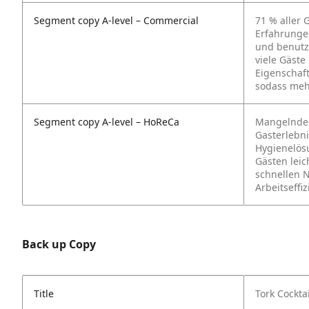
Segment copy A-level – Commercial
71 % aller 
Erfahrungen
und benutz
viele Gäst
Eigenschaft
sodass mehr
Segment copy A-level – HoReCa
Mangelnde 
Gasterlebni
Hygienelös
Gästen leic
schnellen N
Arbeitseffiz
Back up Copy
Title
Tork Cockta