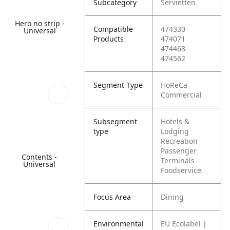
Subcategory
Servietten
Hero no strip -
Compatible
474330
Universal
Products
474071
474468
474562
Segment Type
HoReCa
Commercial
Subsegment
Hotels &
type
Lodging
Recreation
Passenger
Contents -
Terminals
Universal
Foodservice
Focus Area
Dining
Environmental
EU Ecolabel |