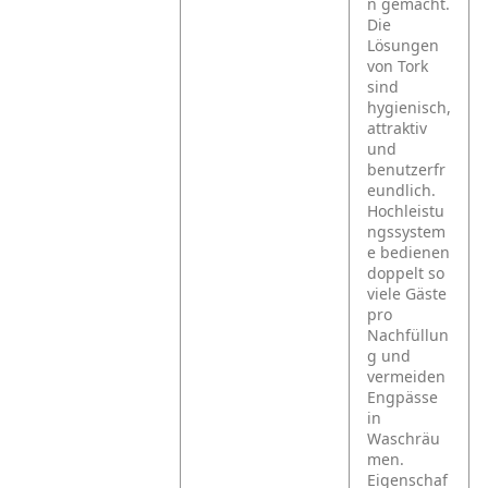
n gemacht.
Die
Lösungen
von Tork
sind
hygienisch,
attraktiv
und
benutzerfr
eundlich.
Hochleistu
ngssystem
e bedienen
doppelt so
viele Gäste
pro
Nachfüllun
g und
vermeiden
Engpässe
in
Waschräu
men.
Eigenschaf