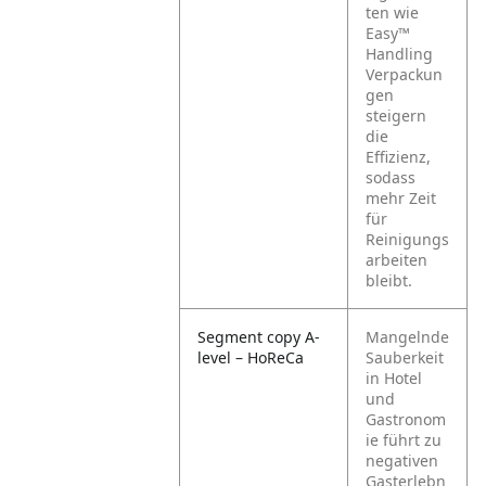
ten wie
Easy™
Handling
Verpackun
gen
steigern
die
Effizienz,
sodass
mehr Zeit
für
Reinigungs
arbeiten
bleibt.
Segment copy A-
Mangelnde
level – HoReCa
Sauberkeit
in Hotel
und
Gastronom
ie führt zu
negativen
Gasterlebn