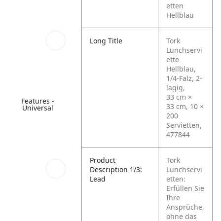
etten
Hellblau
Long Title
Tork
Lunchservi
ette
Hellblau,
1/4-Falz, 2-
lagig,
33 cm ×
Features -
33 cm, 10 ×
Universal
200
Servietten,
477844
Product
Tork
Description 1/3:
Lunchservi
Lead
etten:
Erfüllen Sie
Ihre
Ansprüche,
ohne das