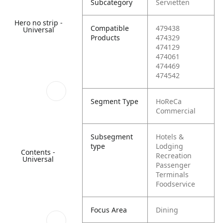
Subcategory
Servietten
Hero no strip -
Compatible
479438
Universal
Products
474329
474129
474061
474469
474542
Segment Type
HoReCa
Commercial
Subsegment
Hotels &
type
Lodging
Contents -
Recreation
Universal
Passenger
Terminals
Foodservice
Focus Area
Dining