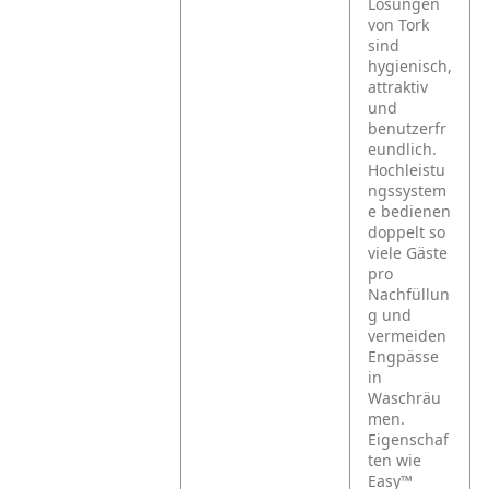
Lösungen
von Tork
sind
hygienisch,
attraktiv
und
benutzerfr
eundlich.
Hochleistu
ngssystem
e bedienen
doppelt so
viele Gäste
pro
Nachfüllun
g und
vermeiden
Engpässe
in
Waschräu
men.
Eigenschaf
ten wie
Easy™