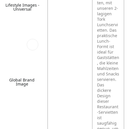
ten, mit
Lifestyle Images -
unseren 2-
Universal
lagigen
Tork
Lunchservi
etten. Das
praktische
Lunch-
Formt ist
ideal für
Gaststätten
, die kleine
Mahlzeiten
und Snacks
servieren.
Global Brand
Image
Das
dickere
Design
dieser
Restaurant
-Servietten
ist
saugfähig
genug, um