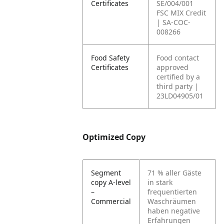
Certificates
SE/004/001
FSC MIX Credit
| SA-COC-
008266
Food Safety
Food contact
Certificates
approved
certified by a
third party |
23LD04905/01
Optimized Copy
Segment
71 % aller Gäste
copy A-level
in stark
–
frequentierten
Commercial
Waschräumen
haben negative
Erfahrungen