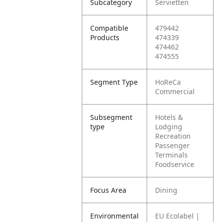
Subcategory
Servietten
Compatible
479442
Products
474339
474462
474555
Segment Type
HoReCa
Commercial
Subsegment
Hotels &
type
Lodging
Recreation
Passenger
Terminals
Foodservice
Focus Area
Dining
Environmental
EU Ecolabel |