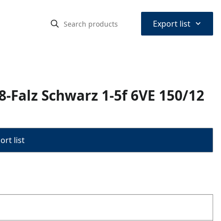
⌃
Export list
8-Falz Schwarz 1-5f 6VE 150/12
rt list