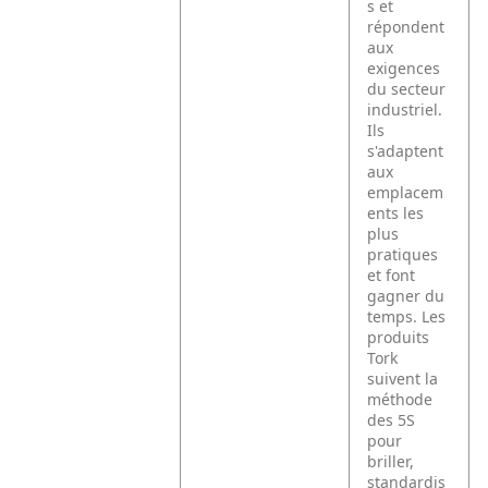
s et
répondent
aux
exigences
du secteur
industriel.
Ils
s'adaptent
aux
emplacem
ents les
plus
pratiques
et font
gagner du
temps. Les
produits
Tork
suivent la
méthode
des 5S
pour
briller,
standardis