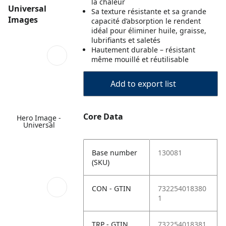
la chaleur
Universal
Sa texture résistante et sa grande
Images
capacité d’absorption le rendent
idéal pour éliminer huile, graisse,
lubrifiants et saletés
Hautement durable – résistant
même mouillé et réutilisable
Add to export list
Core Data
Hero Image -
Universal
Base number
130081
(SKU)
CON - GTIN
732254018380
1
TRP - GTIN
732254018381