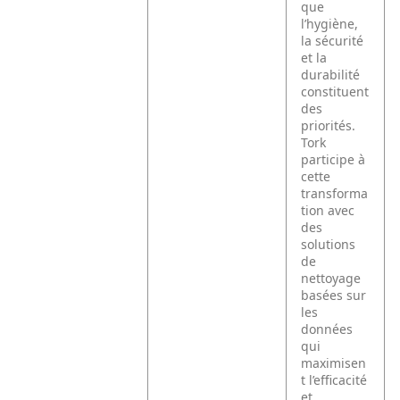
que
l’hygiène,
la sécurité
et la
durabilité
constituent
des
priorités.
Tork
participe à
cette
transforma
tion avec
des
solutions
de
nettoyage
basées sur
les
données
qui
maximisen
t l’efficacité
et