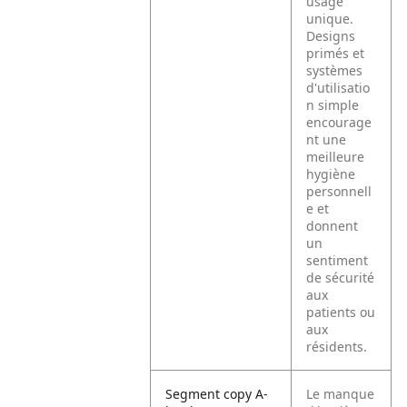
usage
unique.
Designs
primés et
systèmes
d'utilisatio
n simple
encourage
nt une
meilleure
hygiène
personnell
e et
donnent
un
sentiment
de sécurité
aux
patients ou
aux
résidents.
Segment copy A-
Le manque