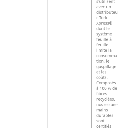
s'utilisent
avec un
distributeu
r Tork
Xpress®
dont le
système
feuille à
feuille
limite la
consomma
tion, le
gaspillage
et les
coûts.
Composés
à 100 % de
fibres
recyclées,
nos essuie-
mains
durables
sont
certifiés