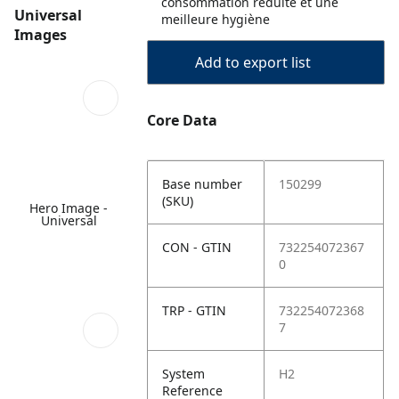
consommation réduite et une
Universal
meilleure hygiène
Images
Add to export list
Core Data
Base number
150299
(SKU)
Hero Image -
Universal
CON - GTIN
732254072367
0
TRP - GTIN
732254072368
7
System
H2
Reference