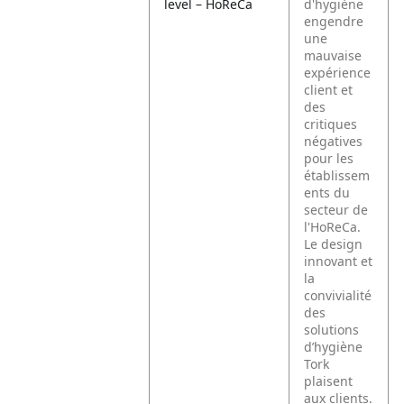
level – HoReCa
d'hygiène
engendre
une
mauvaise
expérience
client et
des
critiques
négatives
pour les
établissem
ents du
secteur de
l'HoReCa.
Le design
innovant et
la
convivialité
des
solutions
d’hygiène
Tork
plaisent
aux clients.