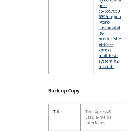
ges-
c5/659/650
659/origina
l/tork-
sustainabil
ity-
productshe
et-tork-
xpress-
multifold-
system-h2-
fr-fr.pdf
Back up Copy
Title
Tork Xpress®
Essuie-mains
interfoliés