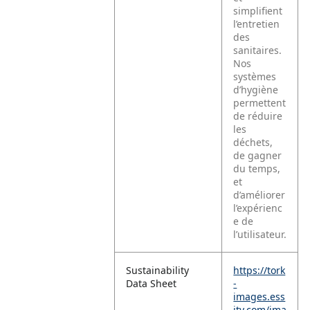
simplifient
l’entretien
des
sanitaires.
Nos
systèmes
d’hygiène
permettent
de réduire
les
déchets,
de gagner
du temps,
et
d’améliorer
l’expérienc
e de
l’utilisateur.
Sustainability
https://tork
Data Sheet
-
images.ess
ity.com/ima