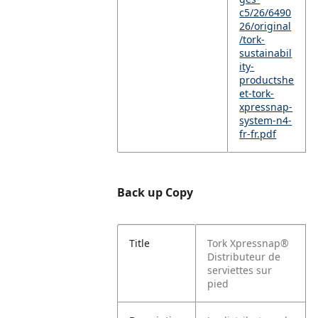
c5/26/6490
26/original
/tork-
sustainabil
ity-
productshe
et-tork-
xpressnap-
system-n4-
fr-fr.pdf
Back up Copy
Title
Tork Xpressnap®
Distributeur de
serviettes sur
pied