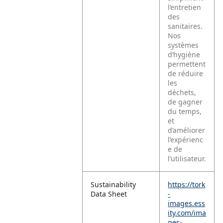
l’entretien
des
sanitaires.
Nos
systèmes
d’hygiène
permettent
de réduire
les
déchets,
de gagner
du temps,
et
d’améliorer
l’expérienc
e de
l’utilisateur.
Sustainability
https://tork
Data Sheet
-
images.ess
ity.com/ima
ges-