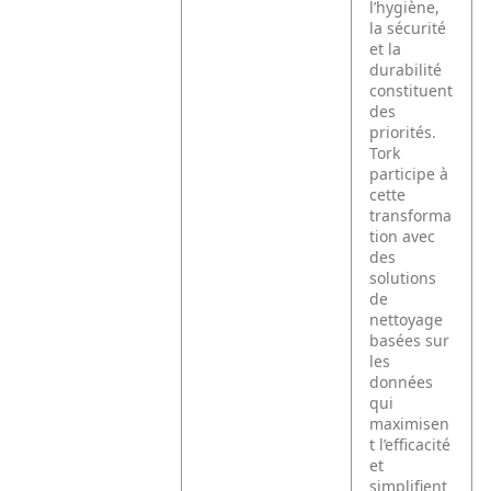
l’hygiène,
la sécurité
et la
durabilité
constituent
des
priorités.
Tork
participe à
cette
transforma
tion avec
des
solutions
de
nettoyage
basées sur
les
données
qui
maximisen
t l’efficacité
et
simplifient