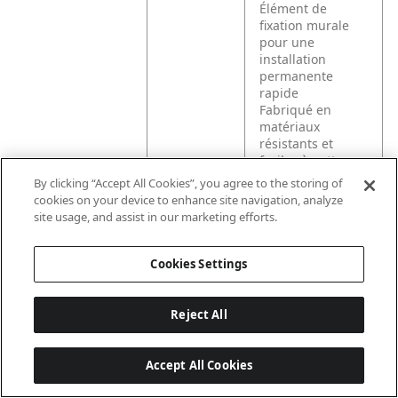
Élément de
fixation murale
pour une
installation
permanente
rapide
Fabriqué en
matériaux
résistants et
faciles à nettoyer
pour un
By clicking “Accept All Cookies”, you agree to the storing of
minimum
cookies on your device to enhance site navigation, analyze
d’entretien et de
site usage, and assist in our marketing efforts.
main-d’œuvre.
Panneau AD-A-
Glance®
Cookies Settings
personnalisable à
utiliser comme
outil publicitaire
Reject All
pour promouvoir
vos produits et
communiquer
Accept All Cookies
avec vos clients.