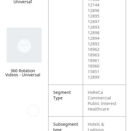
Universal
12144
12896
12895
12897
12893
12898
12894
12892
18962
18963
18961
18960
360 Rotation
15851
Videos - Universal
12899
Segment
HoReCa
Type
Commercial
Public Interest
Healthcare
Subsegment
Hotels &
type
Lodging