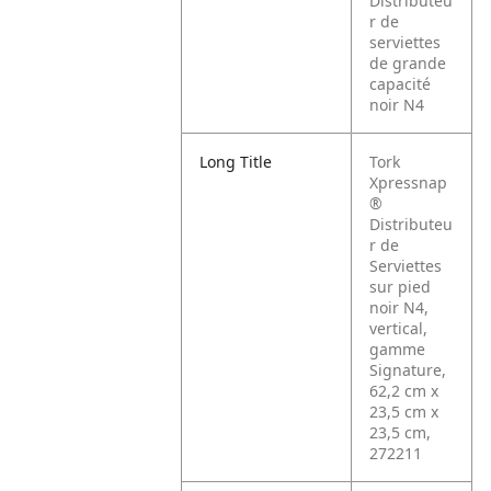
Distributeu
r de
serviettes
de grande
capacité
noir N4
Long Title
Tork
Xpressnap
®
Distributeu
r de
Serviettes
sur pied
noir N4,
vertical,
gamme
Signature,
62,2 cm x
23,5 cm x
23,5 cm,
272211