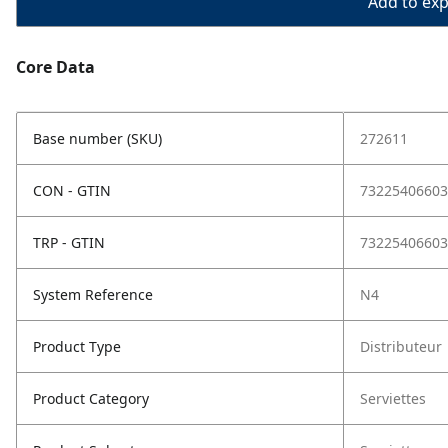
Add to expo
Core Data
Base number (SKU)
272611
CON - GTIN
73225406603
TRP - GTIN
73225406603
System Reference
N4
Product Type
Distributeur
Product Category
Serviettes