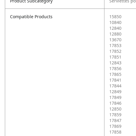
Product Subcategory
Serviettes po
Compatible Products
15850
10840
12840
12880
13670
17853
17852
17851
12843
17856
17865
17841
17844
12849
17849
17846
12850
17859
17847
17869
17858