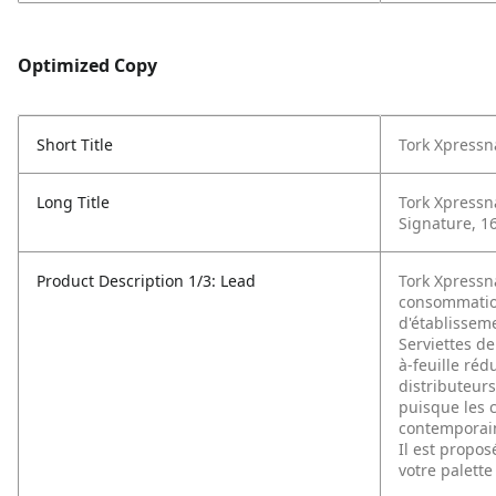
Optimized Copy
Short Title
Tork Xpressn
Long Title
Tork Xpressn
Signature, 16
Product Description 1/3: Lead
Tork Xpressn
consommation
d'établissem
Serviettes de
à-feuille ré
distributeurs
puisque les 
contemporain
Il est propo
votre palette