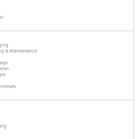
st
ging
ng & Maintenance
rage
tion
are
erminals
ning