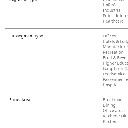
HoReCa
Industrial
Public Intere
Healthcare
Subsegment type
Offices
Hotels & Lod
Manufacturi
Recreation
Food & Beve
Higher Educa
Long Term C
Foodservice
Passenger T
Hospitals
Focus Area
Breakroom
Dining
Office areas
Kitchen / Di
Kitchen