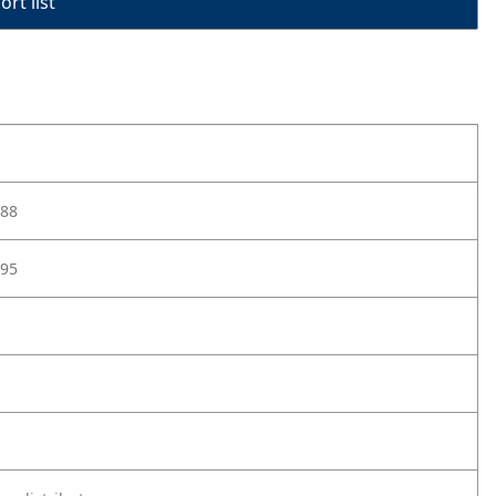
rt list
88
95