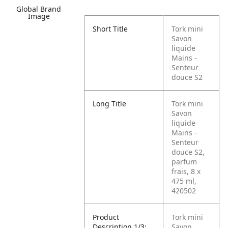
Global Brand
Image
Short Title
Tork mini
Savon
liquide
Mains -
Senteur
douce S2
Long Title
Tork mini
Savon
liquide
Mains -
Senteur
douce S2,
parfum
frais, 8 x
475 ml,
420502
Product
Tork mini
Description 1/3:
Savon