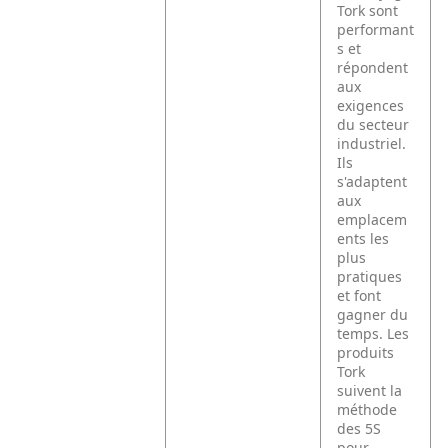
Tork sont
performant
s et
répondent
aux
exigences
du secteur
industriel.
Ils
s'adaptent
aux
emplacem
ents les
plus
pratiques
et font
gagner du
temps. Les
produits
Tork
suivent la
méthode
des 5S
pour