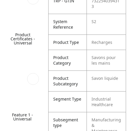
TRP - GTIN
732254039431
3
System
S2
Reference
Product
Certificates -
Product Type
Recharges
Universal
Product
Savons pour
Category
les mains
Product
Savon liquide
Subcategory
Segment Type
Industrial
Healthcare
Feature 1 -
Universal
Subsegment
Manufacturing
type
&
Maintenance