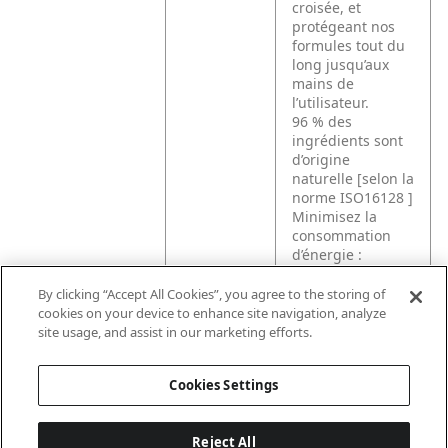
croisée, et
protégeant nos
formules tout du
long jusqu’aux
mains de
l’utilisateur.
96 % des
ingrédients sont
d’origine
naturelle [selon la
norme ISO16128 ]
Minimisez la
consommation
d’énergie :
efficacité prouvée
de ce savon dans
By clicking “Accept All Cookies”, you agree to the storing of
l’eau froide [Basé
cookies on your device to enhance site navigation, analyze
sur des tests à
site usage, and assist in our marketing efforts.
20 °C]
Cookies Settings
Reject All