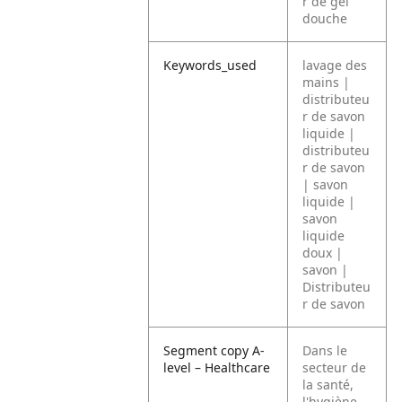
r de gel
douche
Keywords_used
lavage des
mains |
distributeu
r de savon
liquide |
distributeu
r de savon
| savon
liquide |
savon
liquide
doux |
savon |
Distributeu
r de savon
Segment copy A-
Dans le
level – Healthcare
secteur de
la santé,
l'hygiène