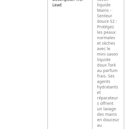
Lead
liquide
Mains -
Senteur
douce S2 :
Protégez
les peaux
normales
et sèches
avec le
mini savon
liquide
doux Tork
au parfum
frais. Ses
agents
hydratants
et
réparateur
s offrent
un lavage
des mains
en douceur
au