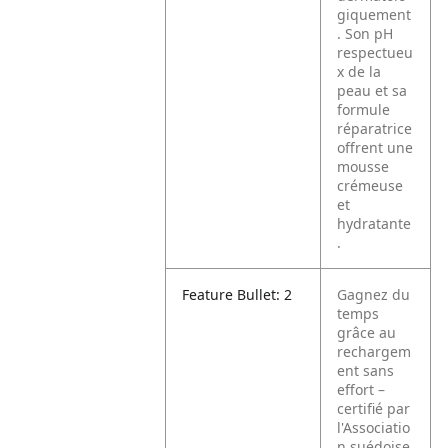
giquement
. Son pH
respectueu
x de la
peau et sa
formule
réparatrice
offrent une
mousse
crémeuse
et
hydratante
.
Feature Bullet: 2
Gagnez du
temps
grâce au
rechargem
ent sans
effort –
certifié par
l'Associatio
n suédoise