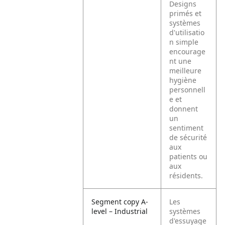
Designs
primés et
systèmes
d'utilisatio
n simple
encourage
nt une
meilleure
hygiène
personnell
e et
donnent
un
sentiment
de sécurité
aux
patients ou
aux
résidents.
Segment copy A-
Les
level – Industrial
systèmes
d'essuyage