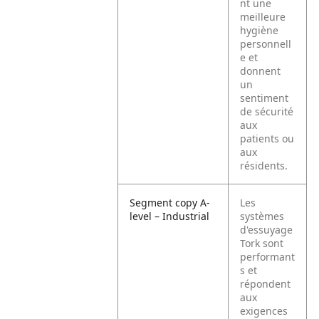
nt une
meilleure
hygiène
personnell
e et
donnent
un
sentiment
de sécurité
aux
patients ou
aux
résidents.
Segment copy A-
Les
level – Industrial
systèmes
d'essuyage
Tork sont
performant
s et
répondent
aux
exigences