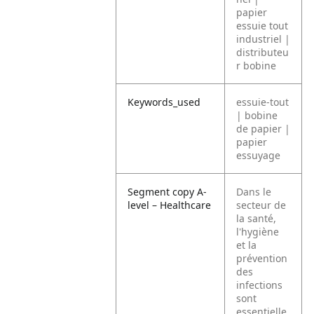
papier
essuie tout
industriel |
distributeu
r bobine
Keywords_used
essuie-tout
| bobine
de papier |
papier
essuyage
Segment copy A-
Dans le
level – Healthcare
secteur de
la santé,
l'hygiène
et la
prévention
des
infections
sont
essentielle