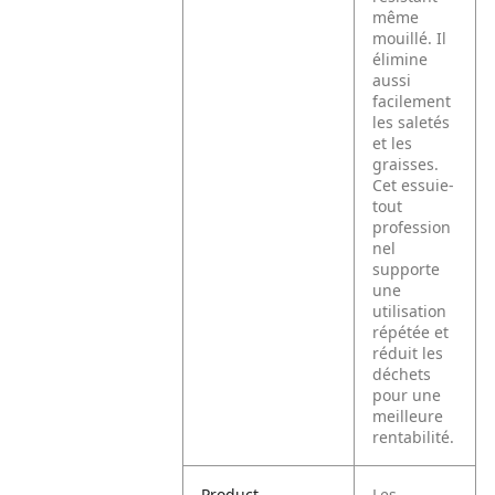
même
mouillé. Il
élimine
aussi
facilement
les saletés
et les
graisses.
Cet essuie-
tout
profession
nel
supporte
une
utilisation
répétée et
réduit les
déchets
pour une
meilleure
rentabilité.
Product
Les