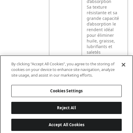
d’absorption
Sa texture
résistante et sa
grande capacité
d’absorption le
rendent idéal
pour éliminer
huile, graisse,
lubrifiants et
saletés
Hautement
durable –
By clicking “Accept All Cookies”, you agree to the storing of
résistant même
cookies on your device to enhance site navigation, analyze
mouillé et
site usage, and assist in our marketing efforts.
réutilisable
Cookies Settings
Reject All
Accept All Cookies
Last updated: 06/08/2026 08:02:07