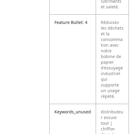
lubrifiants
et saleté.
Feature Bullet: 4
Réduisez
les déchets
et la
consomma
tion avec
notre
bobine de
papier
d'essuyage
industriel
qui
supporte
un usage
répété.
Keywords_unused
distributeu
r essuie
tout |
chiffon