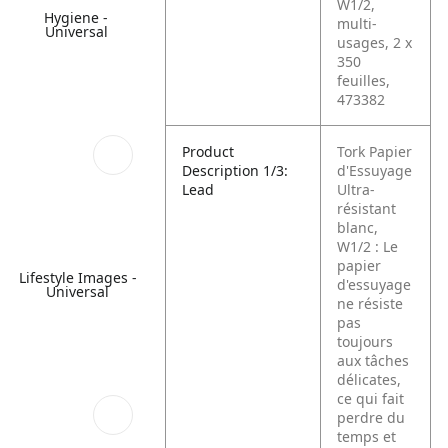
W1/2,
Hygiene -
multi-
Universal
usages, 2 x
350
feuilles,
473382
Product
Tork Papier
Description 1/3:
d'Essuyage
Lead
Ultra-
résistant
blanc,
W1/2 :
Le
papier
Lifestyle Images -
d'essuyage
Universal
ne résiste
pas
toujours
aux tâches
délicates,
ce qui fait
perdre du
temps et