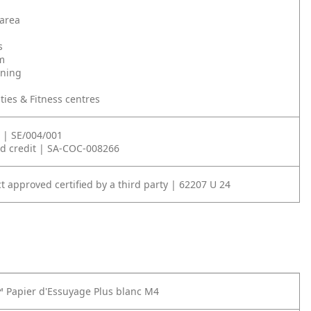
 area
s
m
ining
ities & Fitness centres
 | SE/004/001
ed credit | SA-COC-008266
t approved certified by a third party | 62207 U 24
™ Papier d'Essuyage Plus blanc M4