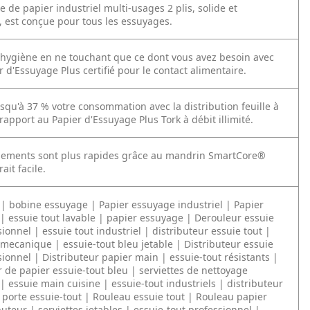
e de papier industriel multi-usages 2 plis, solide et
 est conçue pour tous les essuyages.
'hygiène en ne touchant que ce dont vous avez besoin avec
r d'Essuyage Plus certifié pour le contact alimentaire.
squ'à 37 % votre consommation avec la distribution feuille à
 rapport au Papier d'Essuyage Plus Tork à débit illimité.
gements sont plus rapides grâce au mandrin SmartCore®
ait facile.
 | bobine essuyage | Papier essuyage industriel | Papier
 | essuie tout lavable | papier essuyage | Derouleur essuie
sionnel | essuie tout industriel | distributeur essuie tout |
 mecanique | essuie-tout bleu jetable | Distributeur essuie
sionnel | Distributeur papier main | essuie-tout résistants |
r de papier essuie-tout bleu | serviettes de nettoyage
 | essuie main cuisine | essuie-tout industriels | distributeur
 porte essuie-tout | Rouleau essuie tout | Rouleau papier
buteur | serviettes jetables | essuie-tout professionnel |