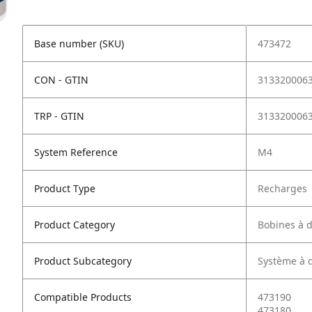
Base number (SKU)
473472
CON - GTIN
313320006
TRP - GTIN
313320006
System Reference
M4
Product Type
Recharges
Product Category
Bobines à d
Product Subcategory
Système à d
Compatible Products
473190
473180