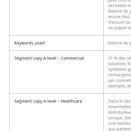
serviettes 
Bobine de p
essuie tout
d'essuie-to
de papier b
Keywords_used
bobine de 
Segment copy A-level – Commercial
71 % des ut
solutions To
systèmes gr
rechargemen
Les consom
exemple, am
Segment copy A-level – Healthcare
Dans le sec
essentielles
distributeu
unique. Des
une meilleu
aux patient