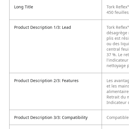
Long Title
Tork Reflex
450 feuille
Product Description 1/3: Lead
Tork Reflex
désagrège r
plis est ré
ou des liqu
central feu
37 %. Le re
l'indicateu
nettoyage p
Product Description 2/3: Features
Les avantag
et les main
alimentaire
Retrait du
Indicateur 
Product Description 3/3: Compatibility
Compatible 