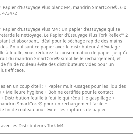
™ Papier d'Essuyage Plus blanc M4, mandrin SmartCore®, 6 x
s, 473472
™ Papier d'Essuyage Plus M4 :
Un papier d'essuyage qui se
etarde le nettoyage. Le Papier d'Essuyage Plus Tork Reflex™ 2
sistant et absorbant, idéal pour le séchage rapide des mains
ides. En utilisant ce papier avec le distributeur à dévidage
ille à feuille, vous réduirez la consommation de papier jusqu'à
trait du mandrin SmartCore® simplifie le rechargement, et
r de fin de rouleau évite des distributeurs vides pour un
lus efficace.
es en un coup d'œil :
+ Papier multi-usages pour les liquides
s
+ Meilleure hygiène
+ Bobine certifiée pour le contact
+ Distribution feuille à feuille qui réduit le gaspillage
+
 mandrin SmartCore® pour un rechargement facile
+
de fin de rouleau pour éviter les ruptures de papier
avec les Distributeurs Tork M4.