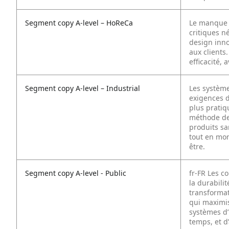
Segment copy A-level – HoReCa
Le manque 
critiques n
design inno
aux client
efficacité,
Segment copy A-level – Industrial
Les système
exigences d
plus pratiq
méthode des
produits sa
tout en mont
être.
Segment copy A-level - Public
fr-FR
Les co
la durabilit
transformat
qui maximise
systèmes d’
temps, et d’