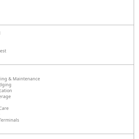
l
rest
ing & Maintenance
odging
cation
erage
Care
e
Terminals