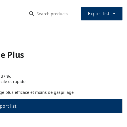
⌃
Export list
e Plus
 37 %.
ile et rapide.
ge plus efficace et moins de gaspillage
port list