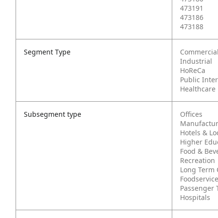
473191
473186
473188
Segment Type
Commercia
Industrial
HoReCa
Public Inte
Healthcare
Subsegment type
Offices
Manufactur
Hotels & L
Higher Edu
Food & Bev
Recreation
Long Term 
Foodservic
Passenger 
Hospitals