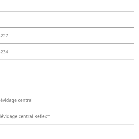
3227
3234
évidage central
évidage central Reflex™