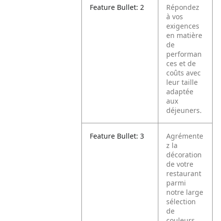
Feature Bullet: 2
Répondez
à vos
exigences
en matière
de
performan
ces et de
coûts avec
leur taille
adaptée
aux
déjeuners.
Feature Bullet: 3
Agrémente
z la
décoration
de votre
restaurant
parmi
notre large
sélection
de
couleurs