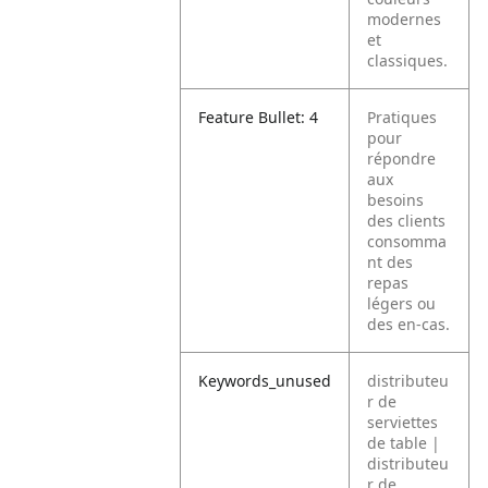
modernes
et
classiques.
Feature Bullet: 4
Pratiques
pour
répondre
aux
besoins
des clients
consomma
nt des
repas
légers ou
des en-cas.
Keywords_unused
distributeu
r de
serviettes
de table |
distributeu
r de