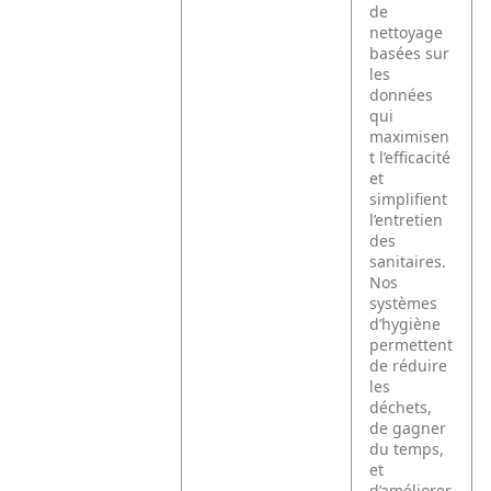
de
nettoyage
basées sur
les
données
qui
maximisen
t l’efficacité
et
simplifient
l’entretien
des
sanitaires.
Nos
systèmes
d’hygiène
permettent
de réduire
les
déchets,
de gagner
du temps,
et
d’améliorer