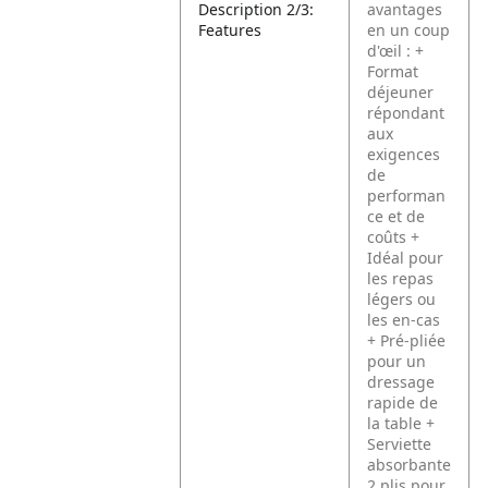
Description 2/3:
avantages
Features
en un coup
d'œil :
+
Format
déjeuner
répondant
aux
exigences
de
performan
ce et de
coûts
+
Idéal pour
les repas
légers ou
les en-cas
+ Pré-pliée
pour un
dressage
rapide de
la table
+
Serviette
absorbante
2 plis pour