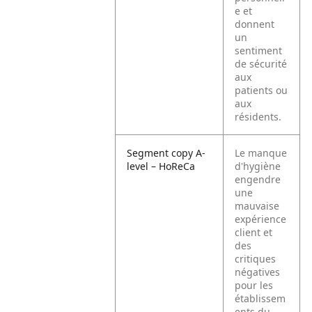
e et
donnent
un
sentiment
de sécurité
aux
patients ou
aux
résidents.
Segment copy A-
Le manque
level – HoReCa
d'hygiène
engendre
une
mauvaise
expérience
client et
des
critiques
négatives
pour les
établissem
ents du