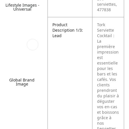
serviettes,
Lifestyle Images -
Universal
477838
Product
Tork
Description 1/3:
Serviette
Lead
Cocktail :
La
première
impression
est
essentielle
pour les
bars et les
cafés. Vos
Global Brand
Image
clients
prendront
du plaisir à
déguster
vos en-cas
et boissons
grâce à
nos
Serviettes