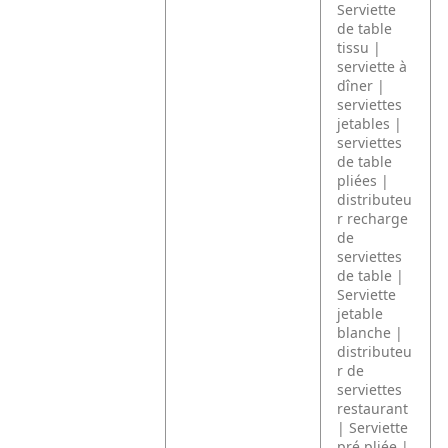
Serviette
de table
tissu |
serviette à
dîner |
serviettes
jetables |
serviettes
de table
pliées |
distributeu
r recharge
de
serviettes
de table |
Serviette
jetable
blanche |
distributeu
r de
serviettes
restaurant
| Serviette
pré pliée |