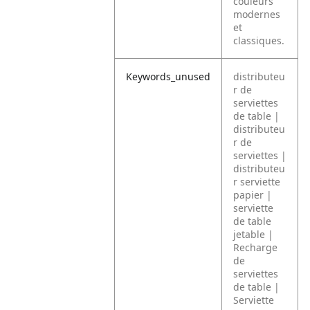
couleurs
modernes
et
classiques.
Keywords_unused
distributeu
r de
serviettes
de table |
distributeu
r de
serviettes |
distributeu
r serviette
papier |
serviette
de table
jetable |
Recharge
de
serviettes
de table |
Serviette