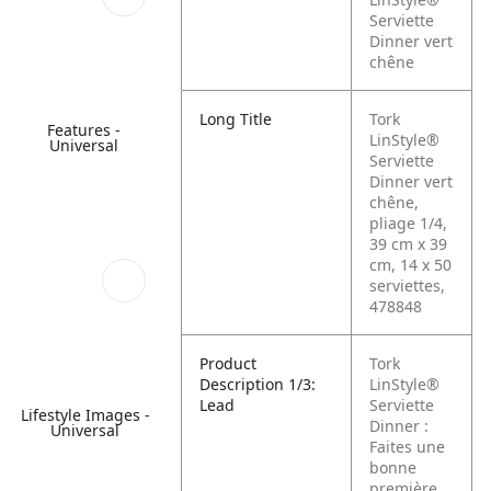
Serviette
Dinner vert
chêne
Long Title
Tork
Features -
LinStyle®
Universal
Serviette
Dinner vert
chêne,
pliage 1/4,
39 cm x 39
cm, 14 x 50
serviettes,
478848
Product
Tork
Description 1/3:
LinStyle®
Lead
Serviette
Lifestyle Images -
Dinner :
Universal
Faites une
bonne
première