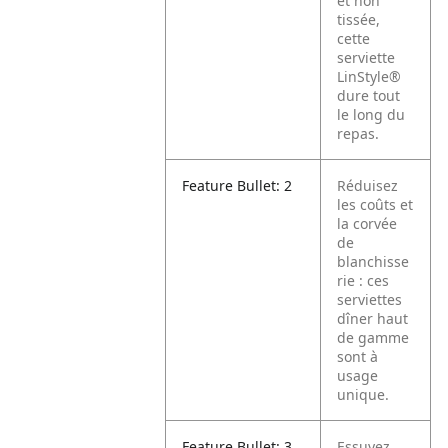
et non
tissée,
cette
serviette
LinStyle®
dure tout
le long du
repas.
Feature Bullet: 2
Réduisez
les coûts et
la corvée
de
blanchisse
rie : ces
serviettes
dîner haut
de gamme
sont à
usage
unique.
Feature Bullet: 3
Essuyez