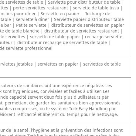
de serviettes de table | Serviette pour distributeur de table |
ettes | porte-serviettes restaurant | serviette de table tissu |
lanches pour dîner | Serviette en papier | Recharge de
 table | serviette à dîner | Serviette papier distributeur table
de bar | Petite serviette | distributeur de serviettes en papier
tte de table blanche | distributeur de serviettes restaurant |
de serviettes | serviette de table papier | recharge serviette
buteur | distributeur recharge de serviettes de table |
de serviette professionnel
erviettes jetables | serviettes en papier | serviettes de table
isateurs de sanitaires ont une expérience négative. Les
k sont hygiéniques, conviviales et faciles à utiliser. Les
de capacité servent deux fois plus d'utilisateurs par
, permettant de garder les sanitaires bien approvisionnés.
bles compressés, ou le système Tork Easy Handling par
iorent l'efficacité et libèrent du temps pour le nettoyage.
ur de la santé, l'hygiène et la prévention des infections sont
 Les solutions Tork limitent le risque d'infection grâce à des