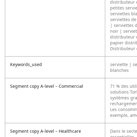
distributeur 
petites servi
serviettes b
serviettes de
| serviettes 
noir | servie
distributeur 
papier distri
Distributeur 
Keywords_used
serviette | s
blanches
Segment copy A-level – Commercial
71 % des util
solutions Tor
systèmes gran
rechargement
Les consomma
exemple, amél
Segment copy A-level – Healthcare
Dans le secte
essentielles.