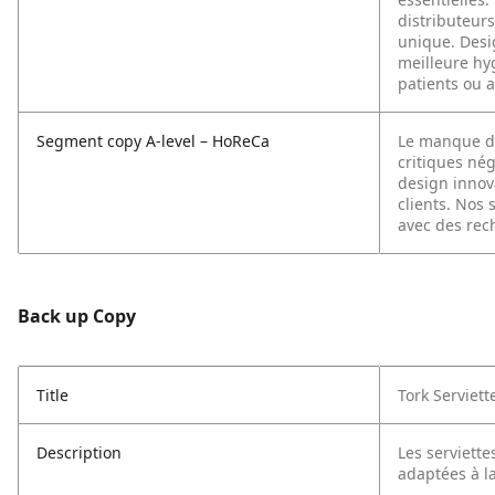
distributeur
unique. Desi
meilleure hy
patients ou a
Segment copy A-level – HoReCa
Le manque d'
critiques né
design innova
clients. Nos
avec des rec
Back up Copy
Title
Tork Serviett
Description
Les serviette
adaptées à la