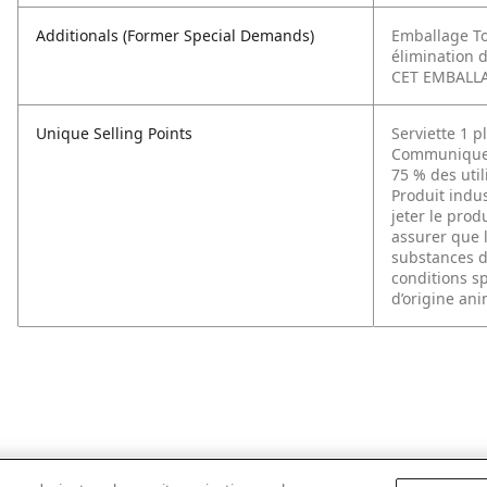
Additionals (Former Special Demands)
Emballage To
élimination d
CET EMBALLAG
Unique Selling Points
Serviette 1 
Communiquez 
75 % des util
Produit indu
jeter le produ
assurer que l
substances d
conditions sp
d’origine ani