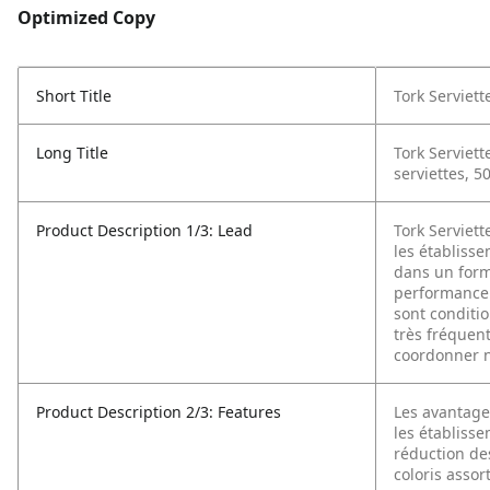
Optimized Copy
Short Title
Tork Serviet
Long Title
Tork Serviett
serviettes, 5
Product Description 1/3: Lead
Tork Serviett
les établiss
dans un forma
performance.
sont conditi
très fréquent
coordonner no
Product Description 2/3: Features
Les avantage
les établiss
réduction de
coloris assor