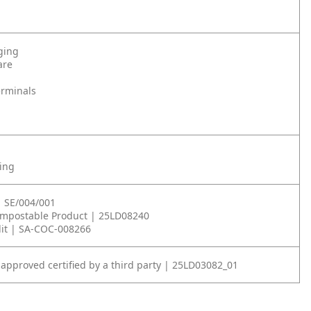
ging
are
erminals
ning
| SE/004/001
ompostable Product | 25LD08240
it | SA-COC-008266
 approved certified by a third party | 25LD03082_01