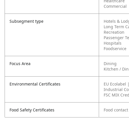
Healthcare
Commercial
Subsegment type
Hotels & Lod
Long Term C
Recreation
Passenger T
Hospitals
Foodservice
Focus Area
Dining
Kitchen / Di
Environmental Certificates
EU Ecolabel 
Industrial C
FSC MIX Cred
Food Safety Certificates
Food contact