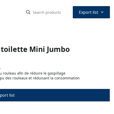
⌃
Export list
 toilette Mini Jumbo
e
du rouleau afin de réduire le gaspillage
mpu des rouleaux et réduisant la consommation
port list