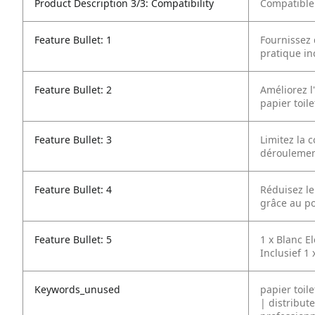
Product Description 3/3: Compatibility
Compatible
Feature Bullet: 1
Fournissez 
pratique in
Feature Bullet: 2
Améliorez l
papier toile
Feature Bullet: 3
Limitez la 
déroulemen
Feature Bullet: 4
Réduisez le 
grâce au po
Feature Bullet: 5
1 x Blanc E
Inclusief 1 
Keywords_unused
papier toil
| distribut