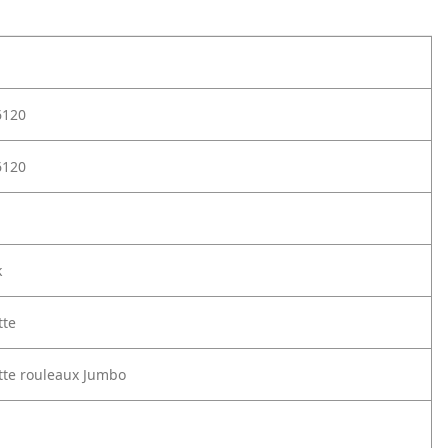
6120
6120
k
tte
ette rouleaux Jumbo