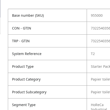
Base number (SKU)
955000
CON - GTIN
732254035
TRP - GTIN
732254035
System Reference
T2
Product Type
Starter Pac
Product Category
Papier toile
Product Subcategory
Papier toil
Segment Type
HoReCa
Industrial