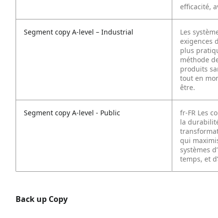
efficacité,
Segment copy A-level – Industrial
Les système
exigences d
plus pratiq
méthode des
produits sa
tout en mont
être.
Segment copy A-level - Public
fr-FR
Les co
la durabilit
transformat
qui maximise
systèmes d’
temps, et d’
Back up Copy