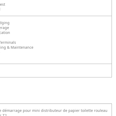
rest
l
odging
erage
cation
Terminals
ing & Maintenance
e
e démarrage pour mini distributeur de papier toilette rouleau
c T2