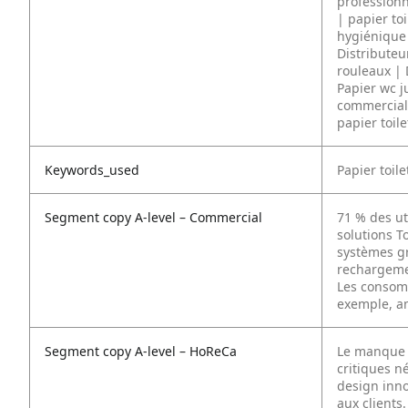
professionn
| papier to
hygiénique 
Distributeur
rouleaux | 
Papier wc j
commercial 
papier toil
Keywords_used
Papier toil
Segment copy A-level – Commercial
71 % des ut
solutions To
systèmes gr
rechargemen
Les consom
exemple, am
Segment copy A-level – HoReCa
Le manque 
critiques n
design inno
aux client