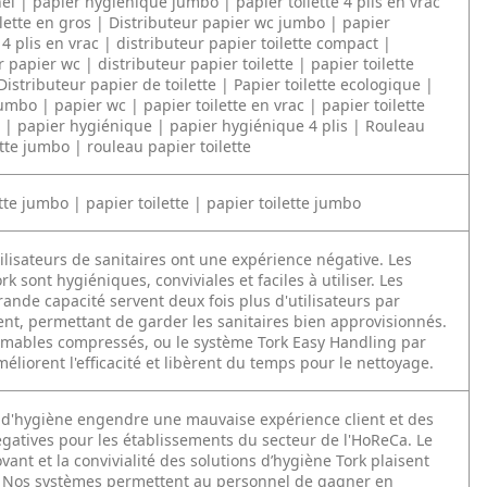
el | papier hygiénique jumbo | papier toilette 4 plis en vrac
ilette en gros | Distributeur papier wc jumbo | papier
4 plis en vrac | distributeur papier toilette compact |
 papier wc | distributeur papier toilette | papier toilette
Distributeur papier de toilette | Papier toilette ecologique |
umbo | papier wc | papier toilette en vrac | papier toilette
| papier hygiénique | papier hygiénique 4 plis | Rouleau
ette jumbo | rouleau papier toilette
ette jumbo | papier toilette | papier toilette jumbo
ilisateurs de sanitaires ont une expérience négative. Les
rk sont hygiéniques, conviviales et faciles à utiliser. Les
ande capacité servent deux fois plus d'utilisateurs par
t, permettant de garder les sanitaires bien approvisionnés.
mables compressés, ou le système Tork Easy Handling par
éliorent l'efficacité et libèrent du temps pour le nettoyage.
d'hygiène engendre une mauvaise expérience client et des
égatives pour les établissements du secteur de l'HoReCa. Le
vant et la convivialité des solutions d’hygiène Tork plaisent
s. Nos systèmes permettent au personnel de gagner en