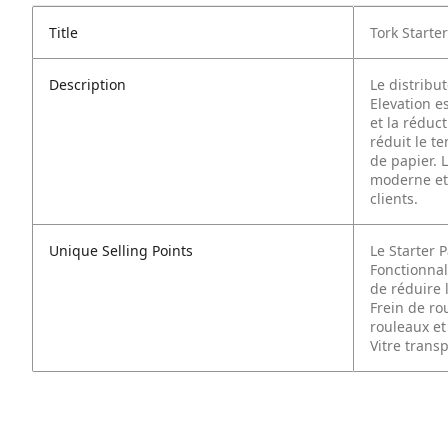
Title
Tork Starte
Description
Le distribu
Elevation es
et la réduc
réduit le t
de papier. 
moderne et 
clients.
Unique Selling Points
Le Starter 
Fonctionnali
de réduire 
Frein de ro
rouleaux e
Vitre trans