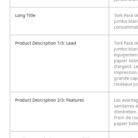
Long Title
Tork Pack d
jumbo blanc
consommab
Product Description 1/3: Lead
Tork Pack d
jumbo blanc
équipements
papier toil
d'argent. L
impression 
grande capac
rouleaux ju
Product Description 2/3: Features
Les avantag
sanitaires à
d'entretien
Frein de ro
papier toile