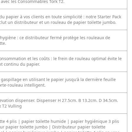
 avec les Consommables Tork T2.
du papier à vos clients en toute simplicité : notre Starter Pack
clut un distributeur et un rouleau de papier toilette jumbo.
'hygiène : ce distributeur fermé protège les rouleaux de
tte.
consommation et les coûts : le frein de rouleau optimal évite le
t continu du papier.
gaspillage en utilisant le papier jusqu'à la dernière feuille
rte-rouleau intelligent.
levation dispenser. Dispenser H 27.5cm. B 13.2cm. D 34.5cm.
x T2 Vulling
ette 4 plis | papier toilette humide | papier hygiénique 3 plis
eur papier toilette jumbo | Distributeur papier toilette