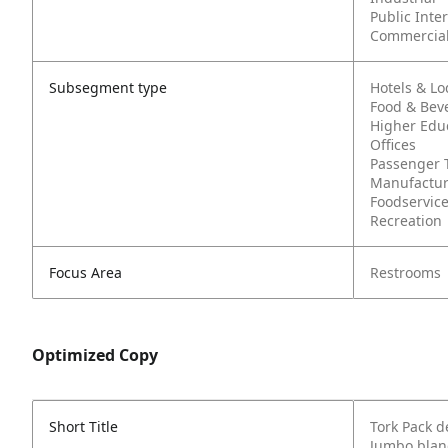
Public Inte
Commercia
Subsegment type
Hotels & L
Food & Bev
Higher Edu
Offices
Passenger 
Manufactur
Foodservic
Recreation
Focus Area
Restrooms
Optimized Copy
Short Title
Tork Pack d
Jumbo blan