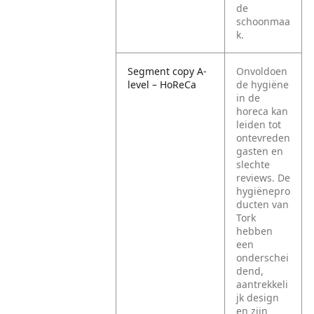
de
schoonmaa
k.
Segment copy A-
Onvoldoen
level – HoReCa
de hygiëne
in de
horeca kan
leiden tot
ontevreden
gasten en
slechte
reviews. De
hygiënepro
ducten van
Tork
hebben
een
onderschei
dend,
aantrekkeli
jk design
en zijn