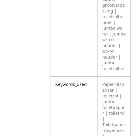
grootverpa
kking |
toiletrolho
uder |
jumbo wc
rol | jumbo
wc rol
houder |
wc-rol
houder |
jumbo
toiletrollen
Keywords_used
Papierdisp
enser |
toiletrol |
jumbo
toiletpapie
r | toiletrol
|
Toiletpapie
rdispenser