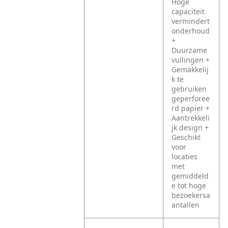
Hoge
capaciteit
vermindert
onderhoud
+
Duurzame
vullingen
+
Gemakkelij
k te
gebruiken
geperforee
rd papier
+
Aantrekkeli
jk design
+
Geschikt
voor
locaties
met
gemiddeld
e tot hoge
bezoekersa
antallen