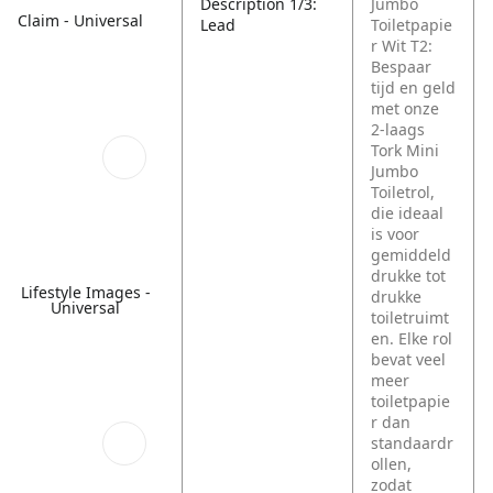
Description 1/3:
Jumbo
Claim - Universal
Lead
Toiletpapie
r Wit T2:
Bespaar
tijd en geld
met onze
2-laags
Tork Mini
Jumbo
Toiletrol,
die ideaal
is voor
gemiddeld
drukke tot
Lifestyle Images -
drukke
Universal
toiletruimt
en. Elke rol
bevat veel
meer
toiletpapie
r dan
standaardr
ollen,
zodat