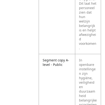
Dit laat het
personeel
zien dat
hun
welzijn
belangrijk
is en helpt
afwezighei
d
voorkomen
.
Segment copy A-
In
level - Public
openbare
instellinge
n zijn
hygiëne,
veiligheid
en
duurzaam
heid
belangrijke
prioriteiten