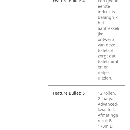
Feature Bullet: 4
Een goede
eerste
indruk is
belangrijk:
het
aantrekkeli
jke
ontwerp
van deze
toiletrol
zorgt dat
toiletruimt
en er
netjes
uitzien.
Feature Bullet: 5
12 rollen.
2-laags.
Advanced-
kwaliteit.
Afmetinge
n rol: B
170m D