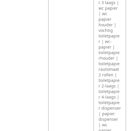
r 3 laags |
wc papier
| wc
papier
houder |
vochtig
toiletpapie
r | wc-
papier |
toiletpapie
rhouder |
toiletpapie
rautomaat
2 rollen |
toiletpapie
r 2-laags |
toiletpapie
r 4-laags |
toiletpapie
r dispenser
| papier
dispenser
| wc
papier