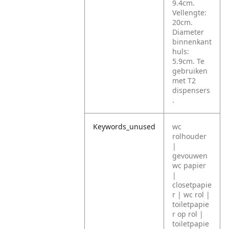
9.4cm.
Vellengte:
20cm.
Diameter
binnenkant
huls:
5.9cm. Te
gebruiken
met T2
dispensers
.
Keywords_unused
wc
rolhouder
|
gevouwen
wc papier
|
closetpapie
r | wc rol |
toiletpapie
r op rol |
toiletpapie