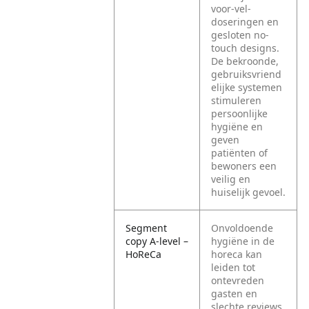
voor-vel-
doseringen en
gesloten no-
touch designs.
De bekroonde,
gebruiksvriend
elijke systemen
stimuleren
persoonlijke
hygiëne en
geven
patiënten of
bewoners een
veilig en
huiselijk gevoel.
Segment
Onvoldoende
copy A-level –
hygiëne in de
HoReCa
horeca kan
leiden tot
ontevreden
gasten en
slechte reviews.