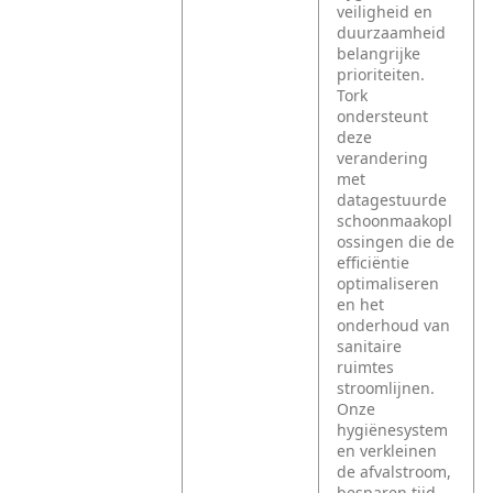
veiligheid en
duurzaamheid
belangrijke
prioriteiten.
Tork
ondersteunt
deze
verandering
met
datagestuurde
schoonmaakopl
ossingen die de
efficiëntie
optimaliseren
en het
onderhoud van
sanitaire
ruimtes
stroomlijnen.
Onze
hygiënesystem
en verkleinen
de afvalstroom,
besparen tijd