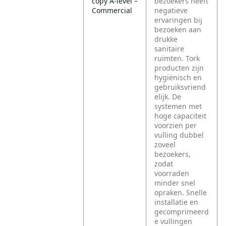
copy A-level –
bezoekers heeft
Commercial
negatieve
ervaringen bij
bezoeken aan
drukke
sanitaire
ruimten. Tork
producten zijn
hygiënisch en
gebruiksvriend
elijk. De
systemen met
hoge capaciteit
voorzien per
vulling dubbel
zoveel
bezoekers,
zodat
voorraden
minder snel
opraken. Snelle
installatie en
gecomprimeerd
e vullingen