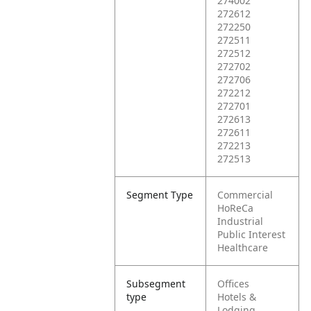
274002
272612
272250
272511
272512
272702
272706
272212
272701
272613
272611
272213
272513
Segment Type
Commercial
HoReCa
Industrial
Public Interest
Healthcare
Subsegment
Offices
type
Hotels &
Lodging