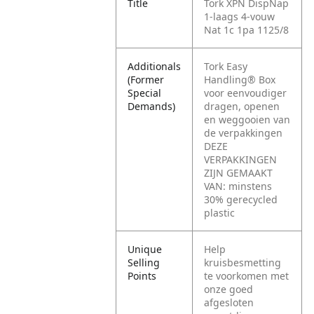
Title
Tork XPN DispNap
1-laags 4-vouw
Nat 1c 1pa 1125/8
Additionals
Tork Easy
(Former
Handling® Box
Special
voor eenvoudiger
Demands)
dragen, openen
en weggooien van
de verpakkingen
DEZE
VERPAKKINGEN
ZIJN GEMAAKT
VAN: minstens
30% gerecycled
plastic
Unique
Help
Selling
kruisbesmetting
Points
te voorkomen met
onze goed
afgesloten