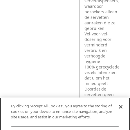
servetdispensers,
waardoor
bezoekers alleen
de servetten
aanraken die ze
gebruiken.
Vel-voor-vel-
dosering voor
verminderd
verbruik en
verhoogde
hygiëne
100% gerecyclede
vezels laten zien
dat u om het
milieu geeft
Doordat de
servetten geen
bleekmiddel of
toegevoegde
By clicking “Accept All Cookies”, you agree to the storing of
kleurstoffen
cookies on your device to enhance site navigation, analyze
bevatten, is de
site usage, and assist in our marketing efforts.
kleur natuurlijk