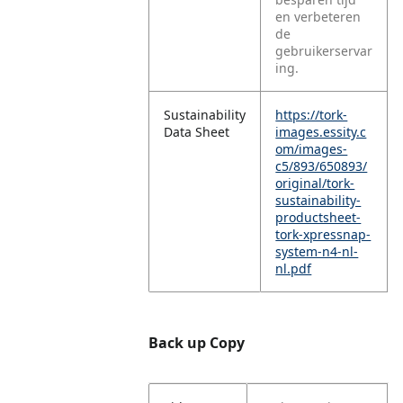
en verbeteren
de
gebruikerservar
ing.
Sustainability
https://tork-
Data Sheet
images.essity.c
om/images-
c5/893/650893/
original/tork-
sustainability-
productsheet-
tork-xpressnap-
system-n4-nl-
nl.pdf
Back up Copy