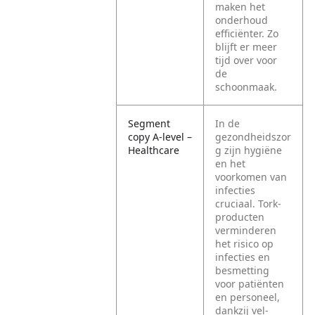
maken het
onderhoud
efficiënter. Zo
blijft er meer
tijd over voor
de
schoonmaak.
Segment
In de
copy A-level –
gezondheidszor
Healthcare
g zijn hygiëne
en het
voorkomen van
infecties
cruciaal. Tork-
producten
verminderen
het risico op
infecties en
besmetting
voor patiënten
en personeel,
dankzij vel-