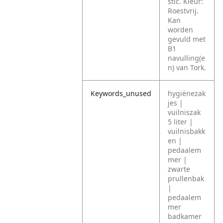
stic. Kleur:
Roestvrij.
Kan
worden
gevuld met
B1
navulling(e
n) van Tork.
Keywords_unused
hygiënezak
jes |
vuilniszak
5 liter |
vuilnisbakk
en |
pedaalem
mer |
zwarte
prullenbak
|
pedaalem
mer
badkamer