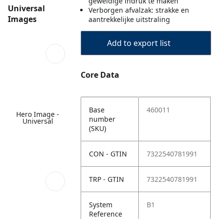
geweldige indruk te maken
Universal
Verborgen afvalzak: strakke en
Images
aantrekkelijke uitstraling
Add to export list
Core Data
Base
460011
Hero Image -
number
Universal
(SKU)
CON - GTIN
7322540781991
TRP - GTIN
7322540781991
System
B1
Reference