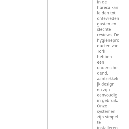
in de
horeca kan
leiden tot
ontevreden
gasten en
slechte
reviews. De
hygiënepro
ducten van
Tork
hebben
een
onderschei
dend,
aantrekkeli
jk design
en zijn
eenvoudig
in gebruik.
Onze
systemen
zijn simpel
te
installeren