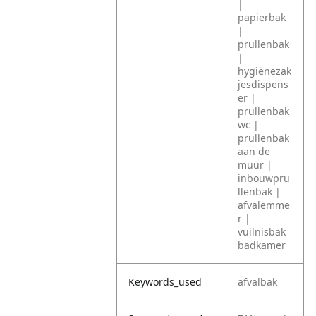
|
papierbak
|
prullenbak
|
hygiënezak
jesdispens
er |
prullenbak
wc |
prullenbak
aan de
muur |
inbouwpru
llenbak |
afvalemme
r |
vuilnisbak
badkamer
Keywords_used
afvalbak