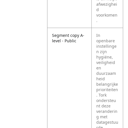
afwezighei
d
voorkomen
.
Segment copy A-
In
level - Public
openbare
instellinge
n zijn
hygiëne,
veiligheid
en
duurzaam
heid
belangrijke
prioriteiten
. Tork
ondersteu
nt deze
veranderin
g met
datagestuu
rde