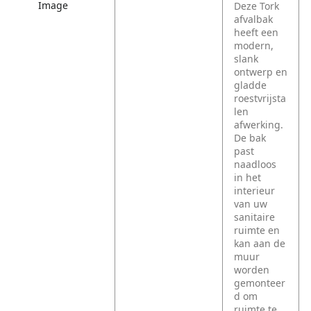
Image
Deze Tork
afvalbak
heeft een
modern,
slank
ontwerp en
gladde
roestvrijsta
len
afwerking.
De bak
past
naadloos
in het
interieur
van uw
sanitaire
ruimte en
kan aan de
muur
worden
gemonteer
d om
ruimte te