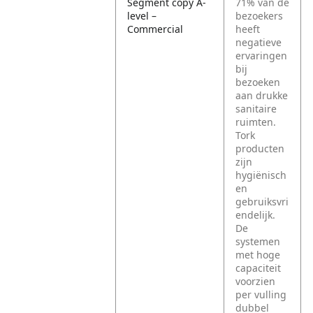
Segment copy A-
71% van de
level –
bezoekers
Commercial
heeft
negatieve
ervaringen
bij
bezoeken
aan drukke
sanitaire
ruimten.
Tork
producten
zijn
hygiënisch
en
gebruiksvri
endelijk.
De
systemen
met hoge
capaciteit
voorzien
per vulling
dubbel