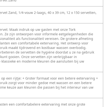
ervet Zand
rvet Zand, 1/4-vouw 2-laags, 40 x 39 cm, 12 x 150 servetten,
ervet:
Maak indruk op uw gasten met onze Tork
en. Ze zijn ontworpen voor informele eetgelegenheden die
ionaliteit als functionaliteit vereisen. De grotere afmeting
lanten een comfortabele eetervaring. Het ontwerp voor
ruik maakt tijdrovend en kostbaar wassen overbodig.
rbeteren de servetten de hygiëne doordat u ze na gebruik
unt gooien. Onze servetten zijn verkrijgbaar in
e klassieke en moderne kleuren die aansluiten bij uw
op een rijtje:
+ Groter formaat voor een betere eetervaring
+
ruik zorgt voor minder gedoe met wassen en een betere
ime keuze aan kleuren die passen bij het interieur van uw
sten een comfortabelere eetervaring met onze grote