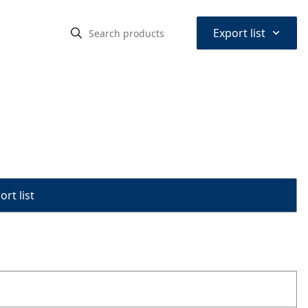
⌃
Export list
rt list