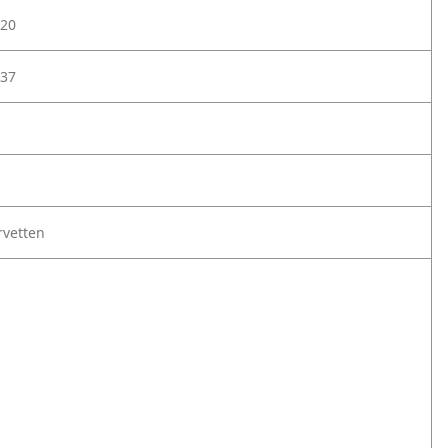
20
37
rvetten