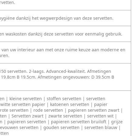
rvetten.
hygiëne dankzij het wegwerpdesign van deze servetten.
 en waskosten dankzij deze servetten voor eenmalig gebruik.
r van uw interieur aan met onze ruime keuze aan moderne en
uren.
150 servetten. 2-laags. Advanced-kwaliteit. Afmetingen
 19.8cm B 19.5cm. Afmetingen ongevouwen: D 39.5cm B
en | kleine servetten | stoffen servetten | servetten
 witte servetten papier | katoenen servetten | papier
rote servetten | rode servetten | papieren servetten zwart |
ten | Servetten zwart | zwarte servetten | servetten wit |
n | papieren servetten | papieren servetten bruiloft | grijze
gevouwen servetten | gouden servetten | servetten blauw |
etten