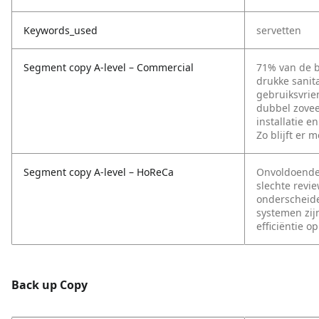
Keywords_used
servetten
Segment copy A-level – Commercial
71% van de b
drukke sanit
gebruiksvrie
dubbel zovee
installatie 
Zo blijft er 
Segment copy A-level – HoReCa
Onvoldoende 
slechte revi
onderscheide
systemen zijn
efficiëntie o
Back up Copy