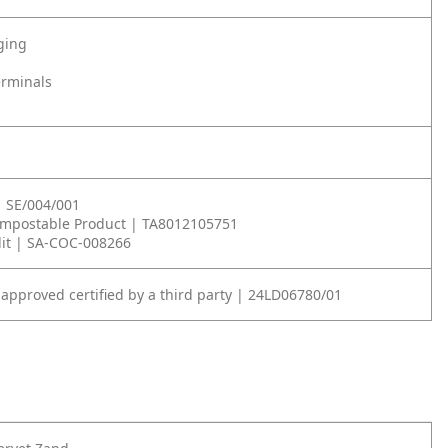
ging
erminals
| SE/004/001
ompostable Product | TA8012105751
it | SA-COC-008266
 approved certified by a third party | 24LD06780/01