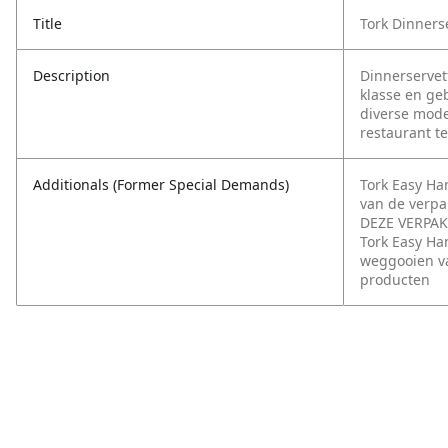
Title
Tork Dinners
Description
Dinnerservet
klasse en ge
diverse mode
restaurant t
Additionals (Former Special Demands)
Tork Easy H
van de verp
DEZE VERPAK
Tork Easy Ha
weggooien va
producten