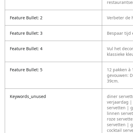
restaurantse
Feature Bullet: 2
Verbeter de 
Feature Bullet: 3
Bespaar tijd
Feature Bullet: 4
Vul het deco
klassieke kle
Feature Bullet: 5
12 pakken à 
gevouwen: D
39cm.
Keywords_unused
diner servett
verjaardag |
servetten | g
linnen servet
roze servette
servetten | 
cocktail serv