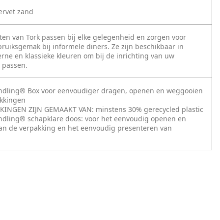
ervet zand
ten van Tork passen bij elke gelegenheid en zorgen voor
bruiksgemak bij informele diners. Ze zijn beschikbaar in
rne en klassieke kleuren om bij de inrichting van uw
e passen.
andling® Box voor eenvoudiger dragen, openen en weggooien
akkingen
KINGEN ZIJN GEMAAKT VAN: minstens 30% gerecycled plastic
ndling® schapklare doos: voor het eenvoudig openen en
n de verpakking en het eenvoudig presenteren van