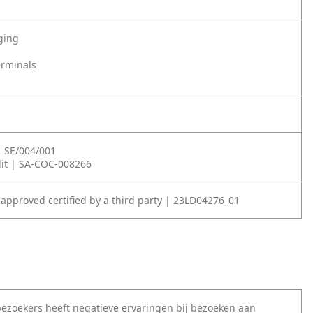
ging
erminals
| SE/004/001
it | SA-COC-008266
 approved certified by a third party | 23LD04276_01
ezoekers heeft negatieve ervaringen bij bezoeken aan