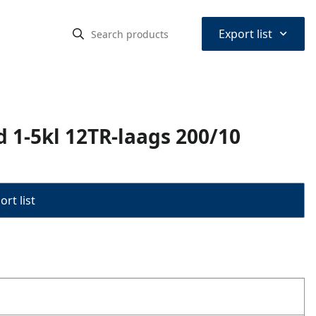
⌃
Export list
 1-5kl 12TR-laags 200/10
rt list