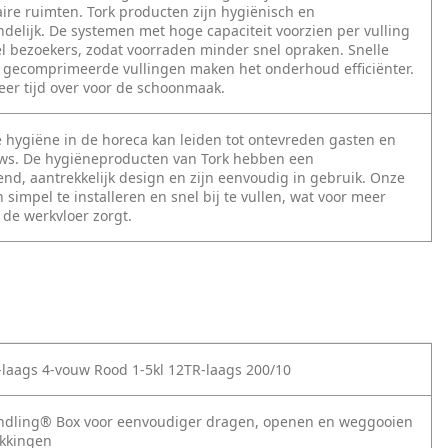
aire ruimten. Tork producten zijn hygiënisch en
ndelijk. De systemen met hoge capaciteit voorzien per vulling
l bezoekers, zodat voorraden minder snel opraken. Snelle
en gecomprimeerde vullingen maken het onderhoud efficiënter.
meer tijd over voor de schoonmaak.
hygiëne in de horeca kan leiden tot ontevreden gasten en
ews. De hygiëneproducten van Tork hebben een
nd, aantrekkelijk design en zijn eenvoudig in gebruik. Onze
 simpel te installeren en snel bij te vullen, wat voor meer
p de werkvloer zorgt.
-laags 4-vouw Rood 1-5kl 12TR-laags 200/10
andling® Box voor eenvoudiger dragen, openen en weggooien
akkingen