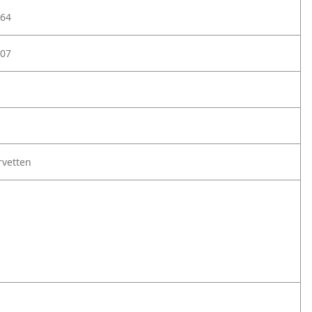
64
07
rvetten