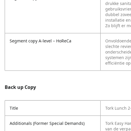
drukke sanit
gebruiksvrie
dubbel zovee
installatie 
Zo blijft er 
Segment copy A-level – HoReCa
Onvoldoende 
slechte revi
onderscheide
systemen zijn
efficiëntie o
Back up Copy
Title
Tork Lunch 2
Additionals (Former Special Demands)
Tork Easy H
van de verp