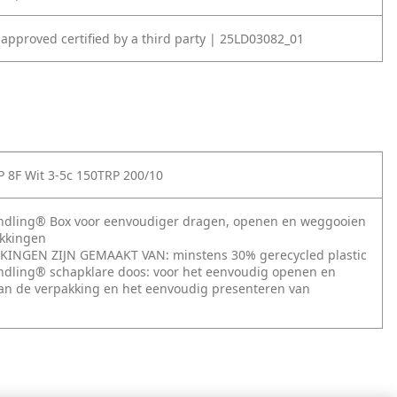
 approved certified by a third party | 25LD03082_01
P 8F Wit 3-5c 150TRP 200/10
andling® Box voor eenvoudiger dragen, openen en weggooien
akkingen
KINGEN ZIJN GEMAAKT VAN: minstens 30% gerecycled plastic
ndling® schapklare doos: voor het eenvoudig openen en
n de verpakking en het eenvoudig presenteren van