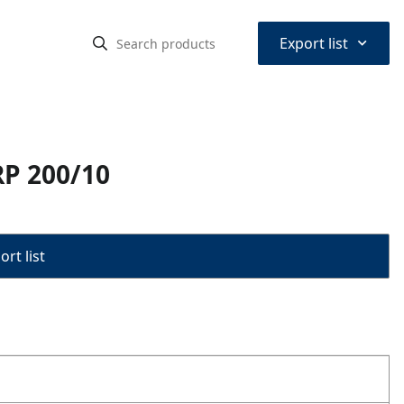
⌃
Export list
RP 200/10
rt list