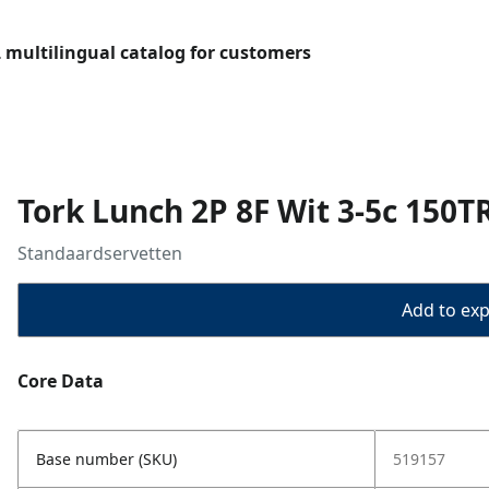
L multilingual catalog for customers
Tork Lunch 2P 8F Wit 3-5c 150T
Standaardservetten
Add to expo
Core Data
Base number (SKU)
519157