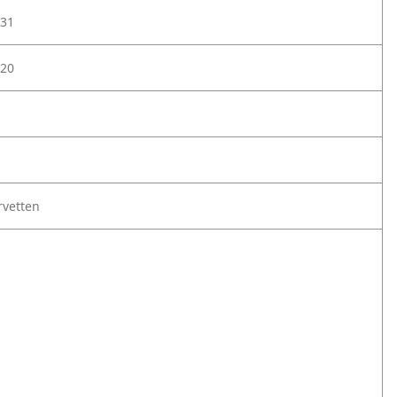
31
20
rvetten