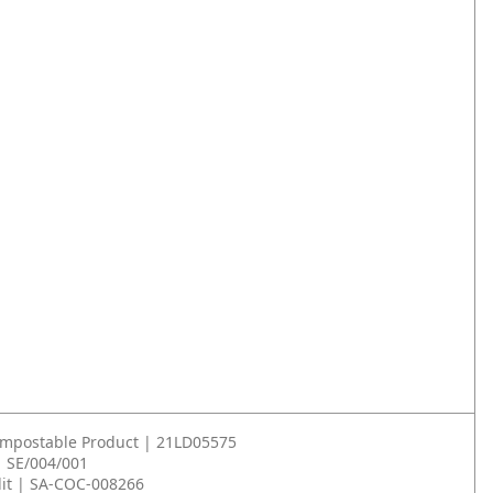
ompostable Product | 21LD05575
| SE/004/001
it | SA-COC-008266