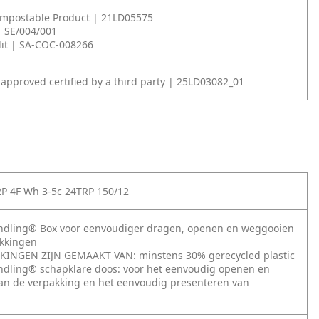
ompostable Product | 21LD05575
| SE/004/001
it | SA-COC-008266
 approved certified by a third party | 25LD03082_01
2P 4F Wh 3-5c 24TRP 150/12
andling® Box voor eenvoudiger dragen, openen en weggooien
akkingen
KINGEN ZIJN GEMAAKT VAN: minstens 30% gerecycled plastic
ndling® schapklare doos: voor het eenvoudig openen en
n de verpakking en het eenvoudig presenteren van