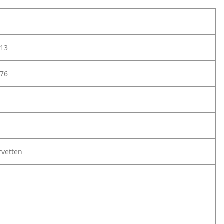
13
76
rvetten