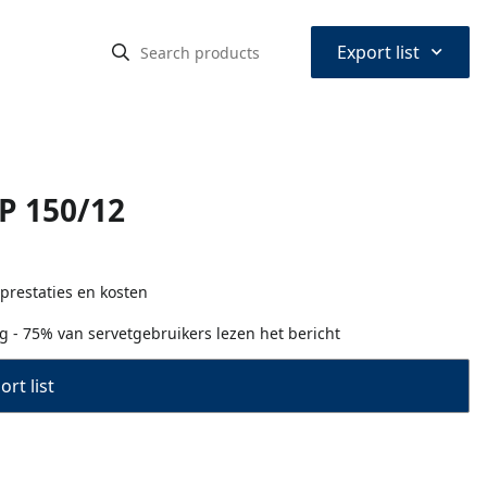
⌃
Export list
P 150/12
prestaties en kosten
- 75% van servetgebruikers lezen het bericht
rt list