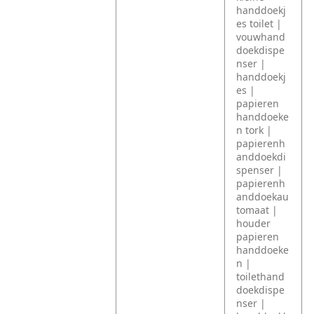
handdoekj
es toilet |
vouwhand
doekdispe
nser |
handdoekj
es |
papieren
handdoeke
n tork |
papierenh
anddoekdi
spenser |
papierenh
anddoekau
tomaat |
houder
papieren
handdoeke
n |
toilethand
doekdispe
nser |