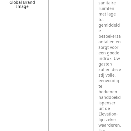
Global Brand
sanitaire
Image
ruimten
met lage
tot
gemiddeld
e
bezoekersa
antallen en
zorgt voor
een goede
indruk. Uw
gasten
zullen deze
stijlvolle,
eenvoudig
te
bedienen
handdoekd
ispenser
uit de
Elevation-
lijn zeker
waarderen.
Uw