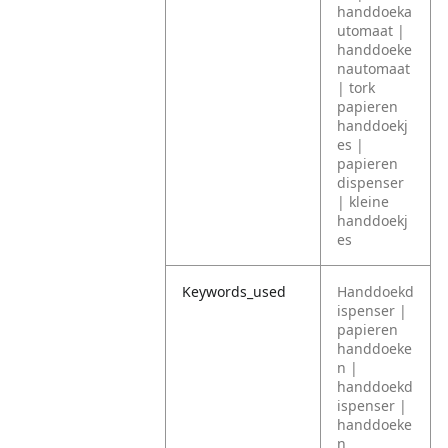
handdoeka
utomaat |
handdoeke
nautomaat
| tork
papieren
handdoekj
es |
papieren
dispenser
| kleine
handdoekj
es
Keywords_used
Handdoekd
ispenser |
papieren
handdoeke
n |
handdoekd
ispenser |
handdoeke
n