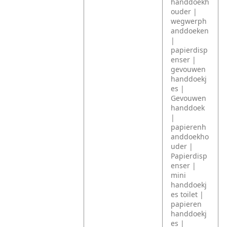
handdoekh
ouder |
wegwerph
anddoeken
|
papierdisp
enser |
gevouwen
handdoekj
es |
Gevouwen
handdoek
|
papierenh
anddoekho
uder |
Papierdisp
enser |
mini
handdoekj
es toilet |
papieren
handdoekj
es |