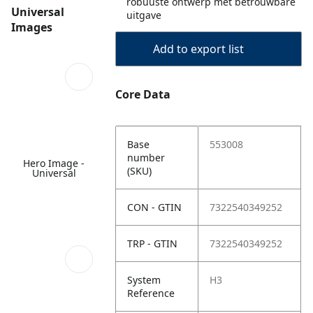
robuuste ontwerp met betrouwbare
Universal
uitgave
Images
Add to export list
Core Data
Base
553008
number
Hero Image -
(SKU)
Universal
CON - GTIN
7322540349252
TRP - GTIN
7322540349252
System
H3
Reference