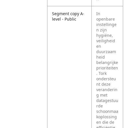
Segment copy A-
In
level - Public
openbare
instellinge
n zijn
hygiëne,
veiligheid
en
duurzaam
heid
belangrijke
prioriteiten
. Tork
ondersteu
nt deze
veranderin
g met
datagestuu
rde
schoonmaa
koplossing
en die de
efficiëntie