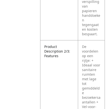
verspilling
van
papieren
handdoeke
n
tegengaat
en kosten
bespaart.
Product
De
Description 2/3:
voordelen
Features
op een
rijtje:
+
Ideaal voor
sanitaire
ruimten
met lage
tot
gemiddeld
e
bezoekersa
antallen
+
Vel-voor-