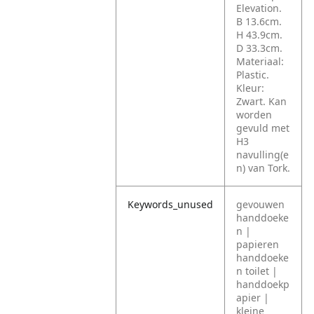
Elevation.
B 13.6cm.
H 43.9cm.
D 33.3cm.
Materiaal:
Plastic.
Kleur:
Zwart. Kan
worden
gevuld met
H3
navulling(e
n) van Tork.
Keywords_unused
gevouwen
handdoeke
n |
papieren
handdoeke
n toilet |
handdoekp
apier |
kleine