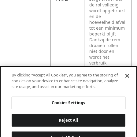
de rol volledig
wordt opgebruikt
en de
hoeveelheid afval
tot een minimum
beperkt blijft
Dankzij de rem
draaien rollen
niet door en
wordt het
verbruik
verminderd
Doorzichtig
By clicking “Accept All Cookies”, you agree to the storing of
venster geeft aan
cookies on your device to enhance site navigation, analyze
wanneer het tijd
site usage, and assist in our marketing efforts.
is om te vullen
Cookies Settings
Reject All