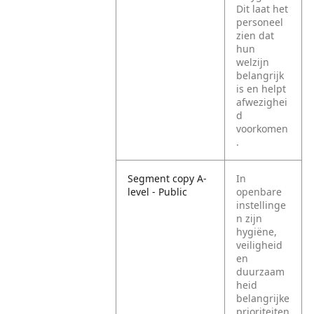
Dit laat het
personeel
zien dat
hun
welzijn
belangrijk
is en helpt
afwezighei
d
voorkomen
.
Segment copy A-
In
level - Public
openbare
instellinge
n zijn
hygiëne,
veiligheid
en
duurzaam
heid
belangrijke
prioriteiten