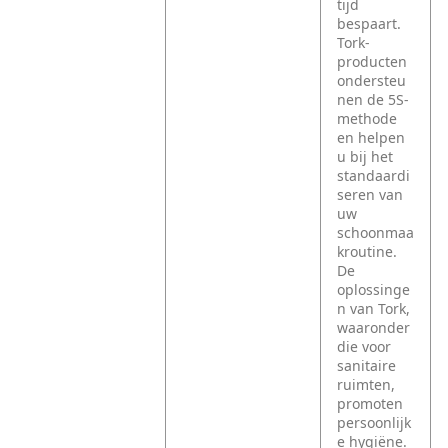
tijd
bespaart.
Tork-
producten
ondersteu
nen de 5S-
methode
en helpen
u bij het
standaardi
seren van
uw
schoonmaa
kroutine.
De
oplossinge
n van Tork,
waaronder
die voor
sanitaire
ruimten,
promoten
persoonlijk
e hygiëne.