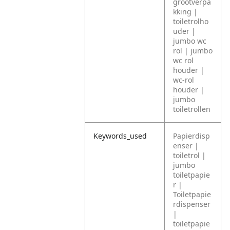
grootverpa
kking |
toiletrolho
uder |
jumbo wc
rol | jumbo
wc rol
houder |
wc-rol
houder |
jumbo
toiletrollen
Keywords_used
Papierdisp
enser |
toiletrol |
jumbo
toiletpapie
r |
Toiletpapie
rdispenser
|
toiletpapie