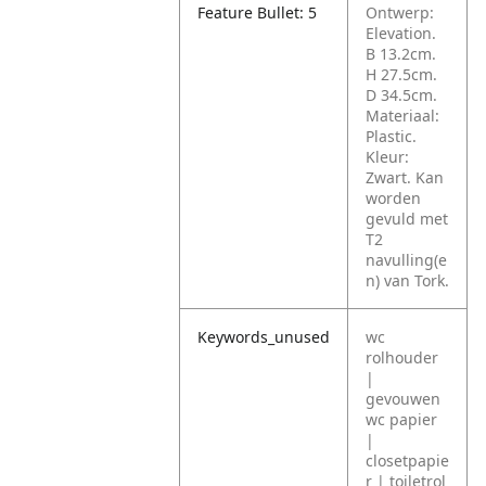
Feature Bullet: 5
Ontwerp:
Elevation.
B 13.2cm.
H 27.5cm.
D 34.5cm.
Materiaal:
Plastic.
Kleur:
Zwart. Kan
worden
gevuld met
T2
navulling(e
n) van Tork.
Keywords_unused
wc
rolhouder
|
gevouwen
wc papier
|
closetpapie
r | toiletrol