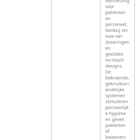
besmetting
voor
patiënten
en
personeel,
dankzij vel-
voor-vel-
doseringen
en
gesloten
no-touch
designs.
De
bekroonde,
gebruiksvri
endelijke
systemen
stimuleren
persoonlijk
e hygiëne
en geven
patiënten
of
bewoners