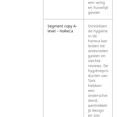
een veilig
en huiselijk
gevoel.
Segment copy A-
Onvoldoen
level – HoReCa
de hygiëne
in de
horeca kan
leiden tot
ontevreden
gasten en
slechte
reviews. De
hygiënepro
ducten van
Tork
hebben
een
onderschei
dend,
aantrekkeli
jk design
en zijn