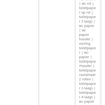
| wc rol |
toiletpapie
r op rol |
toiletpapie
r 3 laags |
wc papier
| wc
papier
houder |
vochtig
toiletpapie
r | wc-
papier |
toiletpapie
rhouder |
toiletpapie
rautomaat
2 rollen |
toiletpapie
r 2-laags |
toiletpapie
r 4-laags |
wc papier