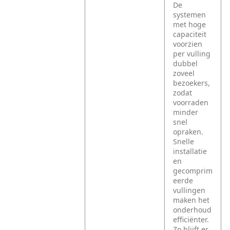
De
systemen
met hoge
capaciteit
voorzien
per vulling
dubbel
zoveel
bezoekers,
zodat
voorraden
minder
snel
opraken.
Snelle
installatie
en
gecomprim
eerde
vullingen
maken het
onderhoud
efficiënter.
Zo blijft er