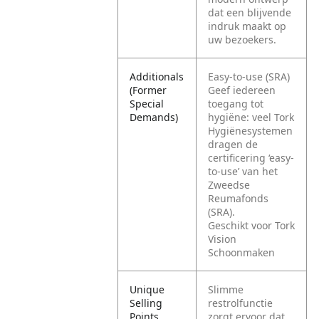
dat een blijvende
indruk maakt op
uw bezoekers.
Additionals
Easy-to-use (SRA)
(Former
Geef iedereen
Special
toegang tot
Demands)
hygiëne: veel Tork
Hygiënesystemen
dragen de
certificering ‘easy-
to-use’ van het
Zweedse
Reumafonds
(SRA).
Geschikt voor Tork
Vision
Schoonmaken
Unique
Slimme
Selling
restrolfunctie
Points
zorgt ervoor dat