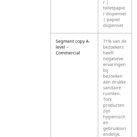
r |
toiletpapie
r dispenser
| papier
dispenser
Segment copy A-
71% van de
level –
bezoekers
Commercial
heeft
negatieve
ervaringen
bij
bezoeken
aan drukke
sanitaire
ruimten.
Tork
producten
zijn
hygiënisch
en
gebruiksvri
endelijk.