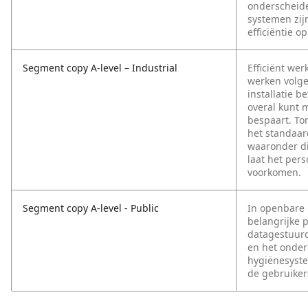
onderscheide
systemen zijn
efficiëntie o
Segment copy A-level – Industrial
Efficiënt wer
werken volge
installatie 
overal kunt 
bespaart. To
het standaar
waaronder di
laat het pers
voorkomen.
Segment copy A-level - Public
In openbare 
belangrijke 
datagestuurd
en het onder
hygiënesyste
de gebruiker