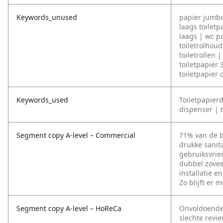
Keywords_unused
papier jumbo
laags toiletp
laags | wc p
toiletrolhou
toiletrollen 
toiletpapier 
toiletpapier 
Keywords_used
Toiletpapierd
dispenser | t
Segment copy A-level – Commercial
71% van de b
drukke sanit
gebruiksvrie
dubbel zovee
installatie 
Zo blijft er 
Segment copy A-level – HoReCa
Onvoldoende 
slechte revi