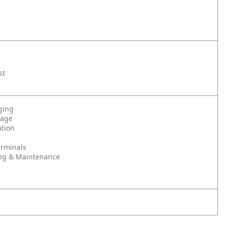
st
ging
rage
tion
erminals
ng & Maintenance