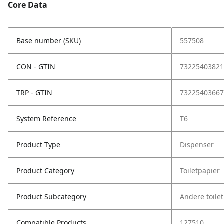
Core Data
Base number (SKU)
557508
CON - GTIN
73225403821
TRP - GTIN
73225403667
System Reference
T6
Product Type
Dispenser
Product Category
Toiletpapier
Product Subcategory
Andere toile
Compatible Products
127510