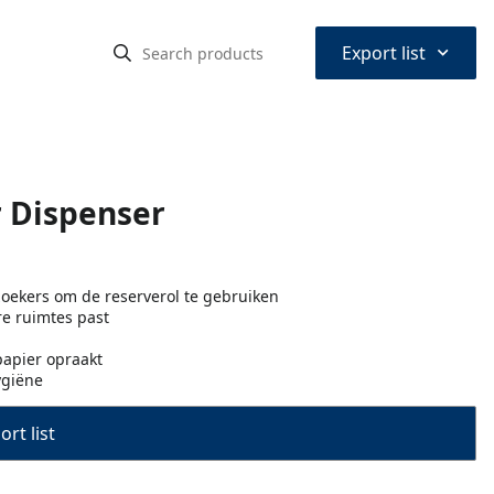
⌃
Export list
r Dispenser
zoekers om de reserverol te gebruiken
re ruimtes past
papier opraakt
ygiëne
rt list