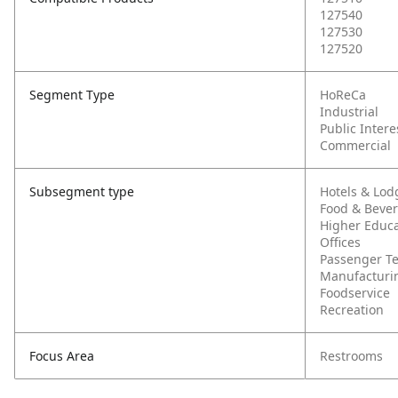
127540
127530
127520
Segment Type
HoReCa
Industrial
Public Intere
Commercial
Subsegment type
Hotels & Lod
Food & Beve
Higher Educa
Offices
Passenger T
Manufacturi
Foodservice
Recreation
Focus Area
Restrooms