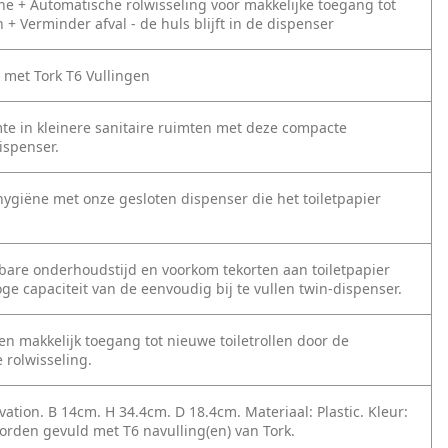
ne
+ Automatische rolwisseling voor makkelijke toegang tot
n
+ Verminder afval - de huls blijft in de dispenser
 met Tork T6 Vullingen
te in kleinere sanitaire ruimten met deze compacte
ispenser.
hygiëne met onze gesloten dispenser die het toiletpapier
bare onderhoudstijd en voorkom tekorten aan toiletpapier
ge capaciteit van de eenvoudig bij te vullen twin-dispenser.
n makkelijk toegang tot nieuwe toiletrollen door de
 rolwisseling.
ation. B 14cm. H 34.4cm. D 18.4cm. Materiaal: Plastic. Kleur:
orden gevuld met T6 navulling(en) van Tork.