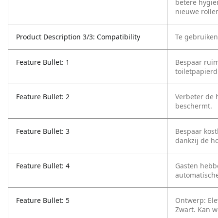
betere hygië
nieuwe rolle
Product Description 3/3: Compatibility
Te gebruiken
Feature Bullet: 1
Bespaar ruim
toiletpapierd
Feature Bullet: 2
Verbeter de 
beschermt.
Feature Bullet: 3
Bespaar kost
dankzij de ho
Feature Bullet: 4
Gasten hebbe
automatische
Feature Bullet: 5
Ontwerp: Elev
Zwart. Kan w