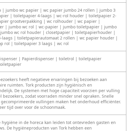
 | jumbo wc papier | wc papier jumbo 24 rollen | jumbo 3
apier | toiletpapier 4-laags | wc-rol houder | toiletpapier 2-
apier grootverpakking | wc rolhouder | wc papier |
der | jumbo wc rol | wc-papier | jumbo toiletpapier | jumbo
| jumbo wc rol houder | closetpapier | toiletpapierhouder |
3-laags | toiletpapierautomaat 2 rollen | wc papier houder |
op rol | toiletpapier 3 laags | wc rol
ispenser | Papierdispenser | toiletrol | toiletpapier
oiletpapier
ezoekers heeft negatieve ervaringen bij bezoeken aan
aire ruimten. Tork producten zijn hygiënisch en
ndelijk. De systemen met hoge capaciteit voorzien per vulling
l bezoekers, zodat voorraden minder snel opraken. Snelle
en gecomprimeerde vullingen maken het onderhoud efficiënter.
meer tijd over voor de schoonmaak.
hygiëne in de horeca kan leiden tot ontevreden gasten en
ews. De hygiëneproducten van Tork hebben een