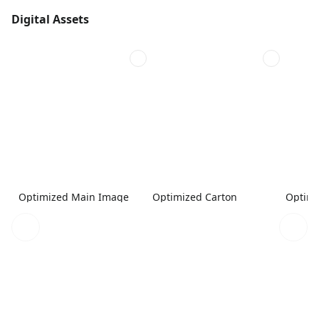
Digital Assets
Optimized Main Image
Optimized Carton
Optimi