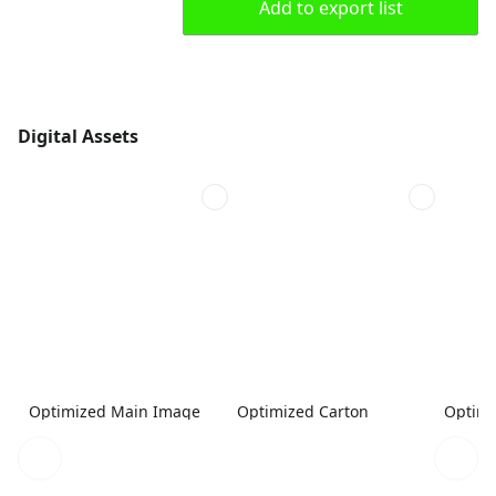
Add to export list
Digital Assets
Optimized Main Image
Optimized Carton
Optimi