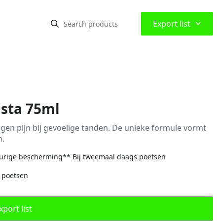
⌃
Export list
asta 75ml
egen pijn bij gevoelige tanden. De unieke formule vormt
n.
gdurige bescherming** Bij tweemaal daags poetsen
 poetsen
port list