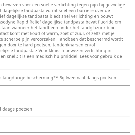
h bewezen voor een snelle verlichting tegen pijn bij gevoelige
 dagelijkse tandpasta vormt snel een barrière over de
ef dagelijkse tandpasta biedt snel verlichting en bouwt
sodyne Rapid Relief dagelijkse tandpasta bevat fluoride om
tstaan wanneer het tandbeen onder het tandglazuur bloot
act komt met koud of warm, zoet of zuur, of zelfs met je
rte scherpe pijn veroorzaken. Tandbeen dat beschermd wordt
ggen door te hard poetsen, tandenknarsen en/of
lijkse tandpasta:• Voor klinisch bewezen verlichting in
nden snelDit is een medisch hulpmiddel. Lees voor gebruik de
 en langdurige bescherming** Bij tweemaal daags poetsen
l daags poetsen