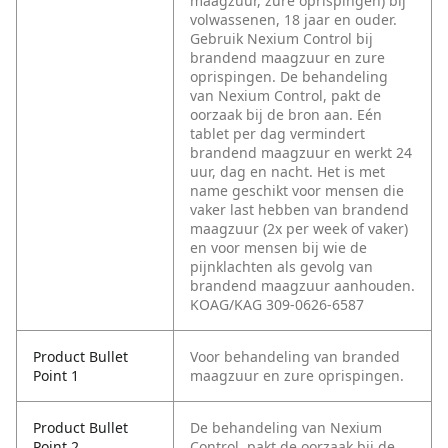
maagzuur, zure oprispingen) bij
volwassenen, 18 jaar en ouder.
Gebruik Nexium Control bij
brandend maagzuur en zure
oprispingen. De behandeling
van Nexium Control, pakt de
oorzaak bij de bron aan. Eén
tablet per dag vermindert
brandend maagzuur en werkt 24
uur, dag en nacht. Het is met
name geschikt voor mensen die
vaker last hebben van brandend
maagzuur (2x per week of vaker)
en voor mensen bij wie de
pijnklachten als gevolg van
brandend maagzuur aanhouden.
KOAG/KAG 309-0626-6587
Product Bullet
Voor behandeling van branded
Point 1
maagzuur en zure oprispingen.
Product Bullet
De behandeling van Nexium
Point 2
Control, pakt de oorzaak bij de