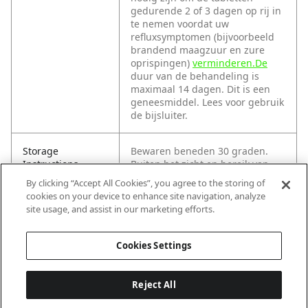
gedurende 2 of 3 dagen op rij in
te nemen voordat uw
refluxsymptomen (bijvoorbeeld
brandend maagzuur en zure
oprispingen)
verminderen.De
duur van de behandeling is
maximaal 14 dagen. Dit is een
geneesmiddel. Lees voor gebruik
de bijsluiter.
Storage
Bewaren beneden 30 graden.
Instructions
Buiten het zicht en bereik van
kinderen houden.
By clicking “Accept All Cookies”, you agree to the storing of
cookies on your device to enhance site navigation, analyze
site usage, and assist in our marketing efforts.
Shelf Life Period
36
Cookies Settings
Temperature
Below 30°C
Reject All