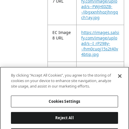
7 URL
fy.com/image/uplo
ad/s--FWjHI0ZB-
-/ibgxxnhhozjhngq
ch1ay.jpg
EC Image
https://images.salsi
8 URL
fy.com/image/uplo
ad/s--I_rP298y-
-/hm0cuqj15s2t40v
4btip.jpg
EC Image
https://images.salsi
9 URL
fy.com/image/uplo
By clicking “Accept All Cookies”, you agree to the storing of
ad/s--KyJvZ5pg-
cookies on your device to enhance site navigation, analyze
-/cmv0zbzwejnaozz
site usage, and assist in our marketing efforts.
mcmum.jpg
Cookies Settings
Reject All