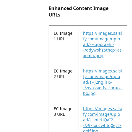
Enhanced Content Image
URLs
EC Image
https://images.salsi
1 URL
fy.com/image/uplo
ad/s--qporaehi-
-/qdywohz5thcp1as
xomoz.jpg
EC Image
https://images.salsi
2 URL
fy.com/image/uplo
ad/s--j2ngilH5-
-/zivossieffvczoruca
bo.jpg
EC Image
https://images.salsi
3 URL
fy.com/image/uplo
ad/s--nieUQaI2-
-/z9xfxpzwhtq0eyt7
qoif.jpg