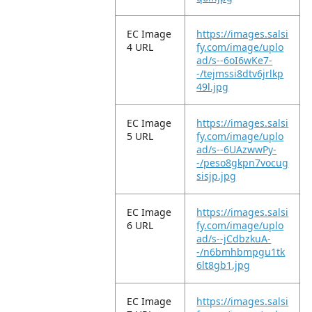
EC Image
https://images.salsi
4 URL
fy.com/image/uplo
ad/s--6oI6wKe7-
-/tejmssi8dtv6jrlkp
49l.jpg
EC Image
https://images.salsi
5 URL
fy.com/image/uplo
ad/s--6UAzwwPy-
-/peso8gkpn7vocug
sisjp.jpg
EC Image
https://images.salsi
6 URL
fy.com/image/uplo
ad/s--jCdbzkuA-
-/n6bmhbmpgu1tk
6lt8gb1.jpg
EC Image
https://images.salsi