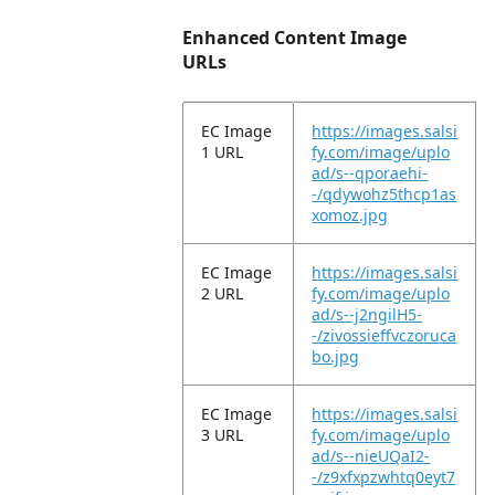
Enhanced Content Image
URLs
EC Image
https://images.salsi
1 URL
fy.com/image/uplo
ad/s--qporaehi-
-/qdywohz5thcp1as
xomoz.jpg
EC Image
https://images.salsi
2 URL
fy.com/image/uplo
ad/s--j2ngilH5-
-/zivossieffvczoruca
bo.jpg
EC Image
https://images.salsi
3 URL
fy.com/image/uplo
ad/s--nieUQaI2-
-/z9xfxpzwhtq0eyt7