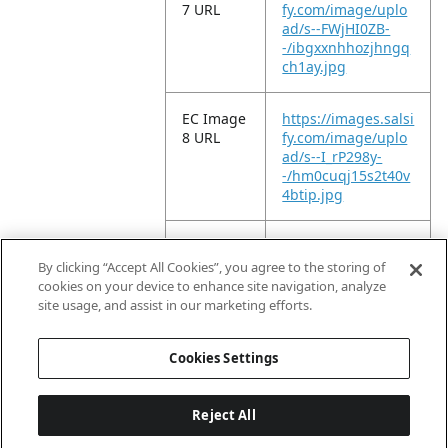
7 URL
fy.com/image/uplo
ad/s--FWjHI0ZB-
-/ibgxxnhhozjhngq
ch1ay.jpg
EC Image
https://images.salsi
8 URL
fy.com/image/uplo
ad/s--I_rP298y-
-/hm0cuqj15s2t40v
4btip.jpg
EC Image
https://images.salsi
9 URL
fy.com/image/uplo
By clicking “Accept All Cookies”, you agree to the storing of
ad/s--KyJvZ5pg-
cookies on your device to enhance site navigation, analyze
-/cmv0zbzwejnaozz
site usage, and assist in our marketing efforts.
mcmum.jpg
Cookies Settings
Reject All