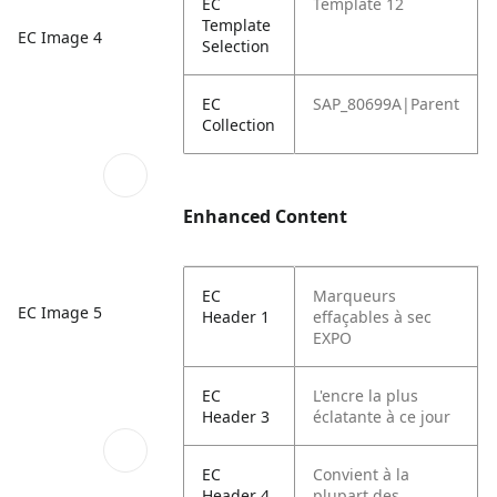
EC
Template 12
Template
EC Image 4
Selection
EC
SAP_80699A|Parent
Collection
Enhanced Content
EC
Marqueurs
EC Image 5
Header 1
effaçables à sec
EXPO
EC
L'encre la plus
Header 3
éclatante à ce jour
EC
Convient à la
Header 4
plupart des