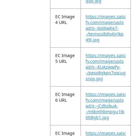
qoif.jpg
EC Image
https://images.salsi
4 URL
fy.com/image/uplo
ad/s--6oI6wKe7-
-/tejmssi8dtv6jrlkp
49l.jpg
EC Image
https://images.salsi
5 URL
fy.com/image/uplo
ad/s--6UAzwwPy-
-/peso8gkpn7vocug
sisjp.jpg
EC Image
https://images.salsi
6 URL
fy.com/image/uplo
ad/s--jCdbzkuA-
-/n6bmhbmpgu1tk
6lt8gb1.jpg
EC Image
https://images.salsi