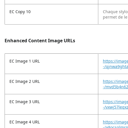
EC Copy 10
Chaque stylo 
permet de le 
Enhanced Content Image URLs
EC Image 1 URL
https://imag
-/qjnwa9ght
EC Image 2 URL
https://imag
-/mvd5b4n62r
EC Image 3 URL
https://imag
-/vxwj57leqx
EC Image 4 URL
https://imag
-/a8ocsglmrn