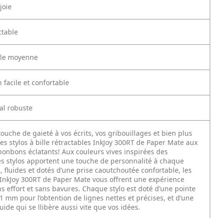
joie
ctable
ille moyenne
 facile et confortable
al robuste
ouche de gaieté à vos écrits, vos gribouillages et bien plus
es stylos à bille rétractables InkJoy 300RT de Paper Mate aux
bonbons éclatants! Aux couleurs vives inspirées des
ces stylos apportent une touche de personnalité à chaque
, fluides et dotés d’une prise caoutchoutée confortable, les
e InkJoy 300RT de Paper Mate vous offrent une expérience
ns effort et sans bavures. Chaque stylo est doté d’une pointe
 mm pour l’obtention de lignes nettes et précises, et d’une
luide qui se llibère aussi vite que vos idées.