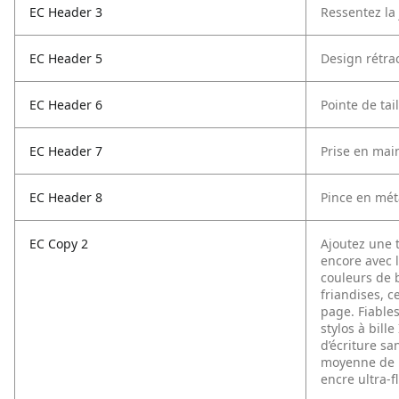
EC Header 3
Ressentez la 
EC Header 5
Design rétra
EC Header 6
Pointe de ta
EC Header 7
Prise en main
EC Header 8
Pince en mét
EC Copy 2
Ajoutez une t
encore avec l
couleurs de 
friandises, 
page. Fiables
stylos à bill
d’écriture sa
moyenne de 1
encre ultra-f