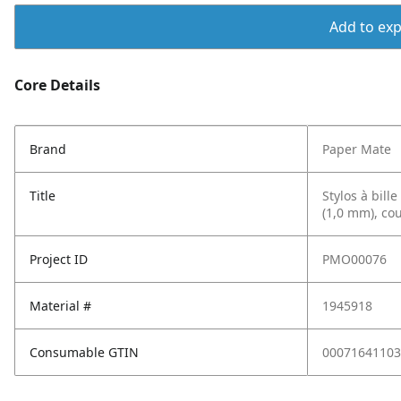
Add to expo
Core Details
Brand
Paper Mate
Title
Stylos à bill
(1,0 mm), cou
Project ID
PMO00076
Material #
1945918
Consumable GTIN
00071641103