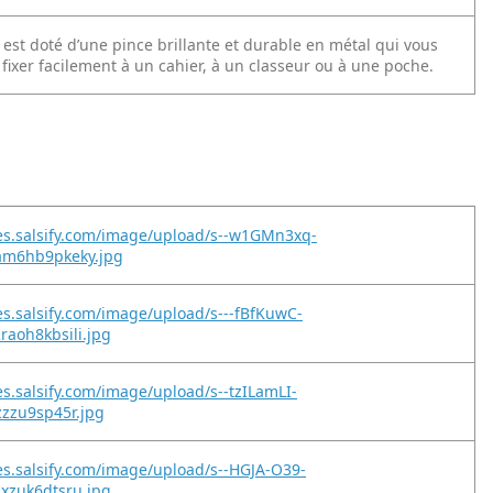
est doté d’une pince brillante et durable en métal qui vous
fixer facilement à un cahier, à un classeur ou à une poche.
es.salsify.com/image/upload/s--w1GMn3xq-
am6hb9pkeky.jpg
es.salsify.com/image/upload/s---fBfKuwC-
aoh8kbsili.jpg
es.salsify.com/image/upload/s--tzILamLI-
zzzu9sp45r.jpg
es.salsify.com/image/upload/s--HGJA-O39-
xzuk6dtsru.jpg