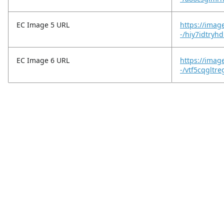
EC Image 5 URL
https://imag
-/hiy7idtryhd
EC Image 6 URL
https://imag
-/vtf5cqgltre