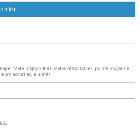
rt list
e Paper Mate InkJoy 300RT, stylos rétractables, pointe moyenne
leurs assorties, 8 unités
863