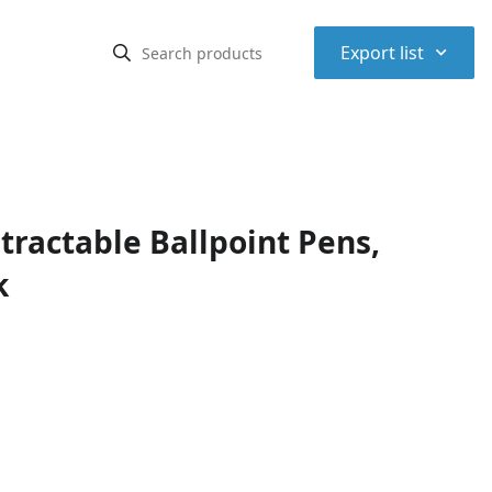
⌃
Export list
ractable Ballpoint Pens,
k