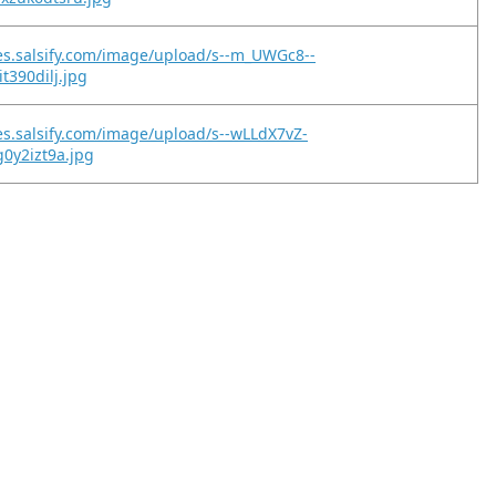
es.salsify.com/image/upload/s--m_UWGc8--
it390dilj.jpg
es.salsify.com/image/upload/s--wLLdX7vZ-
g0y2izt9a.jpg