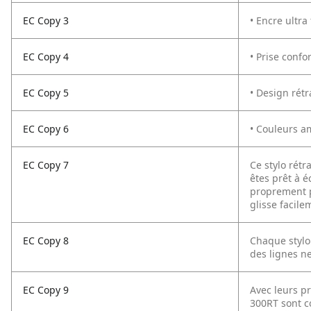
EC Copy 3
• Encre ultra 
EC Copy 4
• Prise confor
EC Copy 5
• Design rétr
EC Copy 6
• Couleurs a
EC Copy 7
Ce stylo rétr
êtes prêt à é
proprement po
glisse facil
EC Copy 8
Chaque stylo
des lignes ne
EC Copy 9
Avec leurs pr
300RT sont c