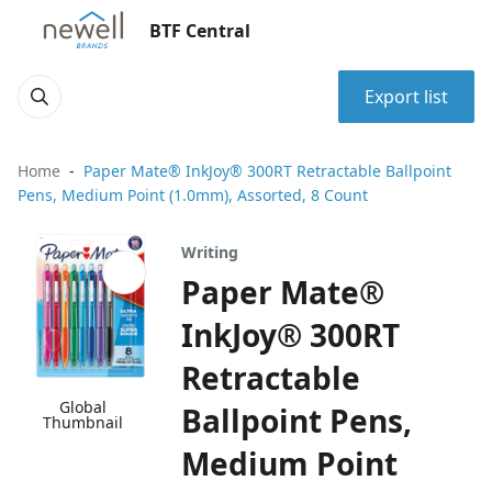
BTF Central
Export list
Home
Paper Mate® InkJoy® 300RT Retractable Ballpoint
Pens, Medium Point (1.0mm), Assorted, 8 Count
Writing
Paper Mate®
InkJoy® 300RT
Retractable
Global
Ballpoint Pens,
Thumbnail
Medium Point