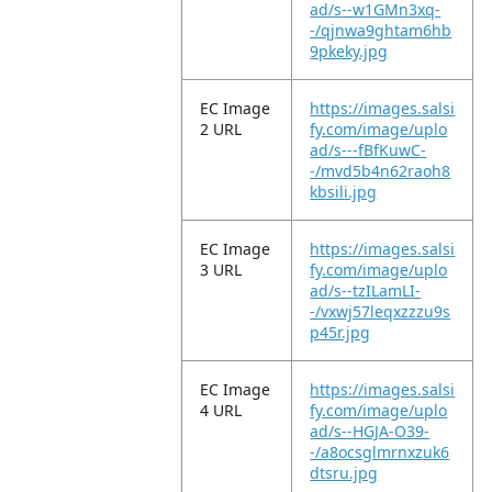
ad/s--w1GMn3xq-
-/qjnwa9ghtam6hb
9pkeky.jpg
EC Image
https://images.salsi
2 URL
fy.com/image/uplo
ad/s---fBfKuwC-
-/mvd5b4n62raoh8
kbsili.jpg
EC Image
https://images.salsi
3 URL
fy.com/image/uplo
ad/s--tzILamLI-
-/vxwj57leqxzzzu9s
p45r.jpg
EC Image
https://images.salsi
4 URL
fy.com/image/uplo
ad/s--HGJA-O39-
-/a8ocsglmrnxzuk6
dtsru.jpg