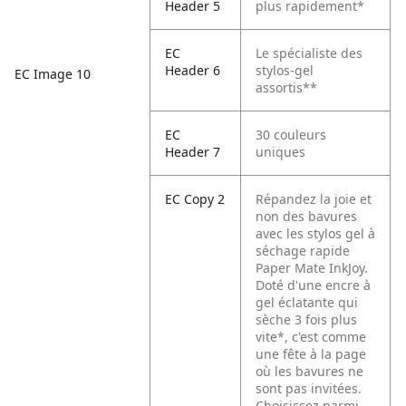
Header 5
plus rapidement*
EC
Le spécialiste des
Header 6
stylos-gel
EC Image 10
assortis**
EC
30 couleurs
Header 7
uniques
EC Copy 2
Répandez la joie et
non des bavures
avec les stylos gel à
séchage rapide
Paper Mate InkJoy.
Doté d'une encre à
gel éclatante qui
sèche 3 fois plus
vite*, c'est comme
une fête à la page
où les bavures ne
sont pas invitées.
Choisissez parmi