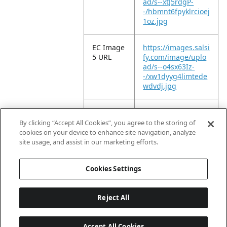
ad/s--xtJ5rdgP-
-/hbmnt6fpyklrcioej
1oz.jpg
EC Image
https://images.salsi
5 URL
fy.com/image/uplo
ad/s--o4sx63Iz-
-/xw1dyyg4limtede
wdvdj.jpg
EC Image
https://images.salsi
10 URL
fy.com/image/uplo
By clicking “Accept All Cookies”, you agree to the storing of
ad/s--Q2KT390M-
cookies on your device to enhance site navigation, analyze
-/emfwm2zj8py4bx
site usage, and assist in our marketing efforts.
vcfnfq.jpg
Cookies Settings
Reject All
Accept All Cookies