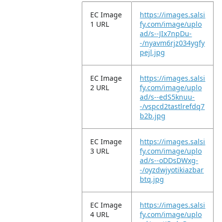
EC Image
https://images.salsi
1 URL
fy.com/image/uplo
ad/s--JIx7npDu-
-/nyavm6rjz034ygfy
pejl.jpg
EC Image
https://images.salsi
2 URL
fy.com/image/uplo
ad/s--edS5knuu-
-/vspcd2tastlrefdq7
b2b.jpg
EC Image
https://images.salsi
3 URL
fy.com/image/uplo
ad/s--oDDsDWxg-
-/oyzdwjyotikiazbar
btq.jpg
EC Image
https://images.salsi
4 URL
fy.com/image/uplo