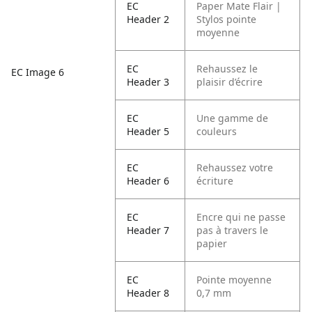
EC
Paper Mate Flair |
Header 2
Stylos pointe
moyenne
EC
Rehaussez le
EC Image 6
Header 3
plaisir d’écrire
EC
Une gamme de
Header 5
couleurs
EC
Rehaussez votre
Header 6
écriture
EC
Encre qui ne passe
Header 7
pas à travers le
papier
EC
Pointe moyenne
Header 8
0,7 mm