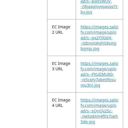
ad/s--kix95WOy-
-/l8jaayjlyyxyayox7c
by.jpg
EC Image
https://images.salsi
2 URL
fy.com/image/uplo
ad/s--px2YVGd4-
-/qbnviokghlzksxgj
bgmp.jpg
EC Image
https://images.salsi
3 URL
fy.com/image/uplo
ad/s--PXUEMU60-
-/x5cpty7abe0fqsu
mu3nl.jpg
EC Image
https://images.salsi
4 URL
fy.com/image/uplo
ad/s--sQnQv2Sc-
-/xetoditm4ftls7oeh
5de.jpg