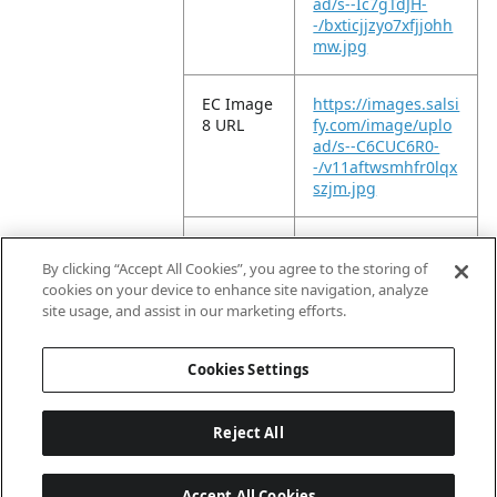
ad/s--Ic7gTdJH-
-/bxticjjzyo7xfjjohh
mw.jpg
EC Image
https://images.salsi
8 URL
fy.com/image/uplo
ad/s--C6CUC6R0-
-/v11aftwsmhfr0lqx
szjm.jpg
EC Image
https://images.salsi
9 URL
fy.com/image/uplo
By clicking “Accept All Cookies”, you agree to the storing of
ad/s--8BeHYxOG-
cookies on your device to enhance site navigation, analyze
-/tppdxi4kgc9rndjz
site usage, and assist in our marketing efforts.
oewl.jpg
Cookies Settings
Reject All
Accept All Cookies