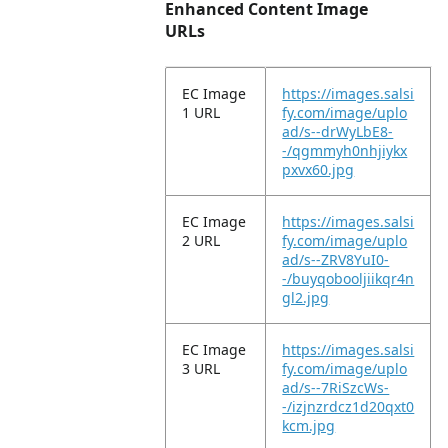
Enhanced Content Image
URLs
EC Image
https://images.salsi
1 URL
fy.com/image/uplo
ad/s--drWyLbE8-
-/qgmmyh0nhjiykx
pxvx60.jpg
EC Image
https://images.salsi
2 URL
fy.com/image/uplo
ad/s--ZRV8YuI0-
-/buyqobooljiikqr4n
gl2.jpg
EC Image
https://images.salsi
3 URL
fy.com/image/uplo
ad/s--7RiSzcWs-
-/izjnzrdcz1d20qxt0
kcm.jpg