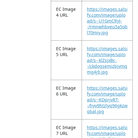
EC Image
https://images.salsi
4 URL
fy.com/image/uplo
ad/s--U1GmCRyJ-
-/rmnwhbveu5a5ob
l70miy.jpg
EC Image
https://images.salsi
5 URL
fy.com/image/uplo
ad/s--klZsjxBc-
-/ckdogsemizbjvmq
mg4j9.jpg
EC Image
https://images.salsi
6 URL
fy.com/image/uplo
ad/s--KDprjvRT-
-/hyv9htzlyq96gkzw
qbal.jpg
EC Image
https://images.salsi
7 URL
fy.com/image/uplo