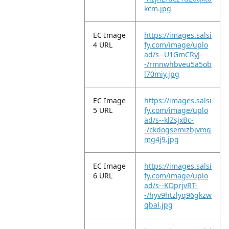
kcm.jpg
EC Image
https://images.salsi
4 URL
fy.com/image/uplo
ad/s--U1GmCRyJ-
-/rmnwhbveu5a5ob
l70miy.jpg
EC Image
https://images.salsi
5 URL
fy.com/image/uplo
ad/s--klZsjxBc-
-/ckdogsemizbjvmq
mg4j9.jpg
EC Image
https://images.salsi
6 URL
fy.com/image/uplo
ad/s--KDprjvRT-
-/hyv9htzlyq96gkzw
qbal.jpg