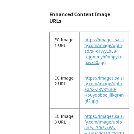
Enhanced Content Image
URLs
EC Image
https://images.salsi
1 URL
fy.com/image/uplo
ad/s--drWyLbE8-
-/qgmmyh0nhjiykx
pxvx60.jpg
EC Image
https://images.salsi
2 URL
fy.com/image/uplo
ad/s--ZRV8YuI0-
-/buyqobooljiikqr4n
gl2.jpg
EC Image
https://images.salsi
3 URL
fy.com/image/uplo
ad/s--7RiSzcWs-
-/izjnzrdcz1d20qxt0