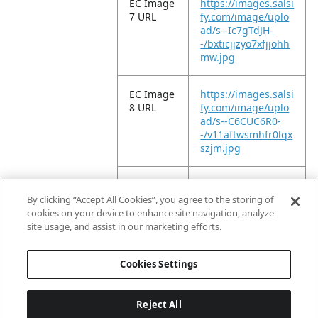
EC Image
https://images.salsi
7 URL
fy.com/image/uplo
ad/s--Ic7gTdJH-
-/bxticjjzyo7xfjjohh
mw.jpg
EC Image
https://images.salsi
8 URL
fy.com/image/uplo
ad/s--C6CUC6R0-
-/v11aftwsmhfr0lqx
szjm.jpg
EC Image
https://images.salsi
9 URL
fy.com/image/uplo
By clicking “Accept All Cookies”, you agree to the storing of
ad/s--8BeHYxOG-
cookies on your device to enhance site navigation, analyze
-/tppdxi4kgc9rndjz
site usage, and assist in our marketing efforts.
oewl.jpg
Cookies Settings
Reject All